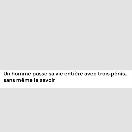
ménopause des
urinaire : les
u
hommes ?
hommes aussi
c
dé
Un homme passe sa vie entière avec trois pénis...
sans même le savoir