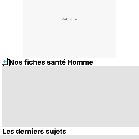
Nos fiches santé Homme
Les derniers sujets
L'andropause, la
Incontinence
L