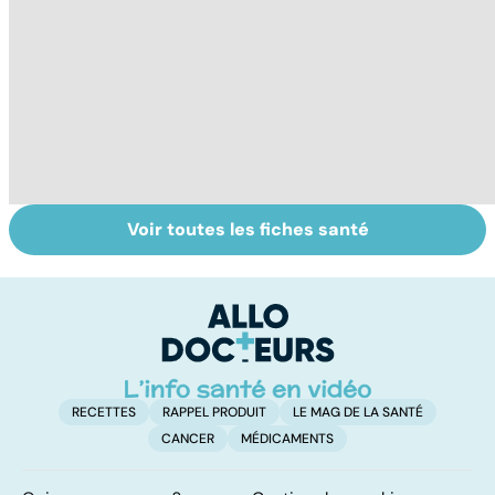
Voir toutes les fiches santé
HPV : tout savoir
L'andropause, la
Ca
sur les
ménopause des
fa
papillomavirus
hommes ?
t
RECETTES
RAPPEL PRODUIT
LE MAG DE LA SANTÉ
CANCER
MÉDICAMENTS