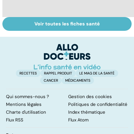
Voir toutes les fiches santé
L'andropause, la
Incontinence
L
ménopause des
urinaire : les
u
hommes ?
hommes aussi
c
dé
RECETTES
RAPPEL PRODUIT
LE MAG DE LA SANTÉ
CANCER
MÉDICAMENTS
Qui sommes-nous ?
Gestion des cookies
Mentions légales
Politiques de confidentialité
Charte d'utilisation
Index thématique
Flux RSS
Flux Atom