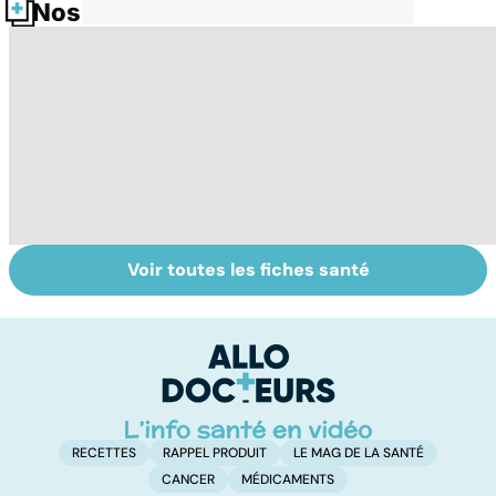
Nos fiches santé
Voir toutes les fiches santé
Femmes :
Bien vivre la
Gy
comment
ménopause
po
jouissez-vous ?
RECETTES
RAPPEL PRODUIT
LE MAG DE LA SANTÉ
CANCER
MÉDICAMENTS