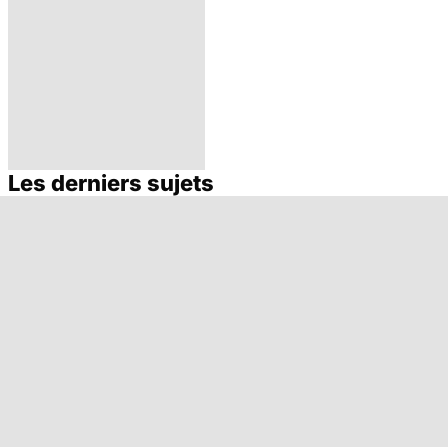
Les derniers sujets
L'andropause, la
ménopause des
hommes ?