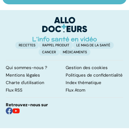
vitiligo
démangeaisons :
le
au secours, j'ai la
m
peau qui gratte !
RECETTES
RAPPEL PRODUIT
LE MAG DE LA SANTÉ
CANCER
MÉDICAMENTS
Qui sommes-nous ?
Gestion des cookies
Mentions légales
Politiques de confidentialité
Charte d'utilisation
Index thématique
Flux RSS
Flux Atom
Retrouvez-nous sur