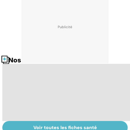
Nos fiches santé
Voir toutes les fiches santé
Tout savoir sur le
Prurit,
N