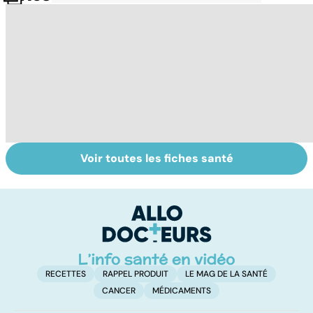
Voir toutes les fiches santé
Tout savoir sur le
Prurit,
N
vitiligo
démangeaisons :
le
au secours, j'ai la
m
peau qui gratte !
RECETTES
RAPPEL PRODUIT
LE MAG DE LA SANTÉ
CANCER
MÉDICAMENTS