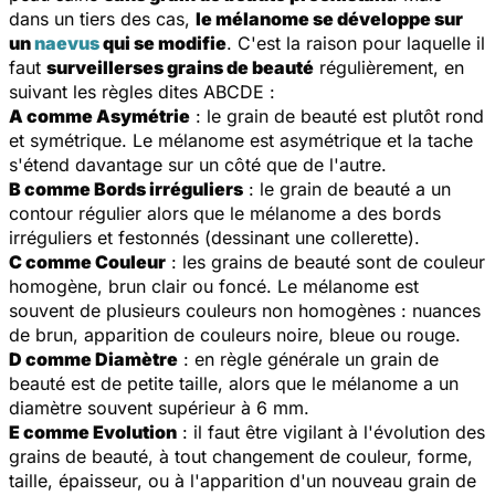
dans un tiers des cas,
le mélanome se développe sur
un
naevus
qui se modifie
. C'est la raison pour laquelle il
faut
surveillerses grains de beauté
régulièrement, en
suivant les règles dites ABCDE :
A comme Asymétrie
: le grain de beauté est plutôt rond
et symétrique. Le mélanome est asymétrique et la tache
s'étend davantage sur un côté que de l'autre.
B comme Bords irréguliers
: le grain de beauté a un
contour régulier alors que le mélanome a des bords
irréguliers et festonnés (dessinant une collerette).
C comme Couleur
: les grains de beauté sont de couleur
homogène, brun clair ou foncé. Le mélanome est
souvent de plusieurs couleurs non homogènes : nuances
de brun, apparition de couleurs noire, bleue ou rouge.
D comme Diamètre
: en règle générale un grain de
beauté est de petite taille, alors que le mélanome a un
diamètre souvent supérieur à 6 mm.
E comme Evolution
: il faut être vigilant à l'évolution des
grains de beauté, à tout changement de couleur, forme,
taille, épaisseur, ou à l'apparition d'un nouveau grain de