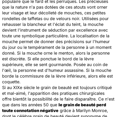
populaire que le fard et les perruques. Les précieuses
que la nature n'a pas dotées de ces atouts vont orner
leur visage et leur décolleté de mouches, ces petites
rondelles de taffetas ou de velours noir. Utilisées pour
rehausser la blancheur et l'éclat du teint, la mouche
devient l'instrument de séduction par excellence avec
toute une symbolique particulière. La localisation de la
mouche permet de donner des précisions sur l'humeur
du jour ou le tempérament de la personne à un moment
donné. Si la mouche orne le menton, alors la personne
est discrète. Si elle ponctue le bord de la lèvre
supérieure, elle se sent gourmande. Posée au coin de
l'œil, la personne est d'humeur assassine. Si la mouche
borde la commissure de la lèvre inférieure, alors elle est
coquette.
Si au XIXe siècle le grain de beauté est toujours critiqué
et mal-aimé, l'apparition des pratiques chirurgicales
offre bientôt la possibilité de le faire disparaître. Ce n'est
que dans les années 50 que
le grain de beauté perd
toute connotation négative
grâce à Marilyn Monroe,
dont le célèbre grain de beauté devient synonyme de