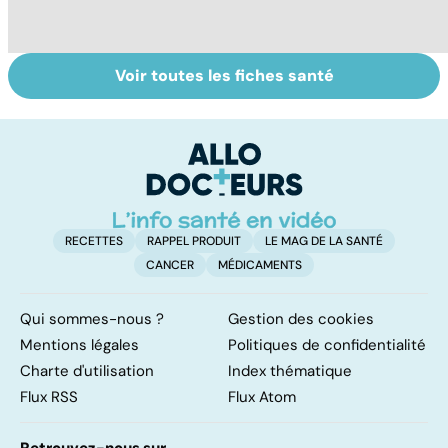
Voir toutes les fiches santé
Tout savoir sur le
Mélanome : le
Pr
vitiligo
plus redouté des
d
cancers de la
au
peau
pe
RECETTES
RAPPEL PRODUIT
LE MAG DE LA SANTÉ
CANCER
MÉDICAMENTS
Qui sommes-nous ?
Gestion des cookies
Mentions légales
Politiques de confidentialité
Charte d'utilisation
Index thématique
Flux RSS
Flux Atom