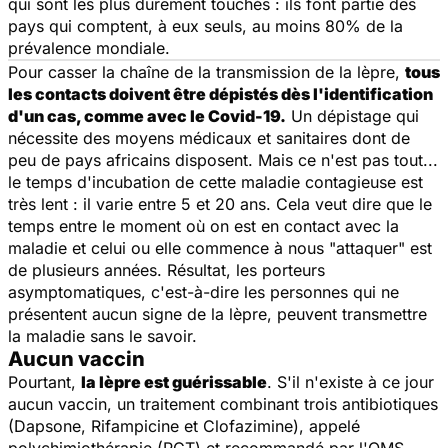
qui sont les plus durement touchés : ils font partie des
pays qui comptent, à eux seuls, au moins 80% de la
prévalence mondiale.
Pour casser la chaîne de la transmission de la lèpre,
tous
les contacts doivent être dépistés dès l'identification
d'un cas, comme avec le Covid-19.
Un dépistage qui
nécessite des moyens médicaux et sanitaires dont de
peu de pays africains disposent. Mais ce n'est pas tout...
le temps d'incubation de cette maladie contagieuse est
très lent : il varie entre 5 et 20 ans. Cela veut dire que le
temps entre le moment où on est en contact avec la
maladie et celui ou elle commence à nous "
attaquer
" est
de plusieurs années. Résultat, les porteurs
asymptomatiques, c'est-à-dire les personnes qui ne
présentent aucun signe de la lèpre, peuvent transmettre
la maladie sans le savoir.
Aucun vaccin
Pourtant,
la lèpre est guérissable
. S'il n'existe à ce jour
aucun vaccin, un traitement combinant trois antibiotiques
(Dapsone, Rifampicine et Clofazimine), appelé
polychimiothérapie (PCT) et recommandé par l'OMS