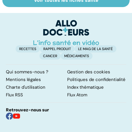
Voir toutes les fiches santé
Tout savoir sur le
La tuberculose
Pr
vitiligo
pulmonaire
d
au
pe
RECETTES
RAPPEL PRODUIT
LE MAG DE LA SANTÉ
CANCER
MÉDICAMENTS
Qui sommes-nous ?
Gestion des cookies
Mentions légales
Politiques de confidentialité
Charte d'utilisation
Index thématique
Flux RSS
Flux Atom
Retrouvez-nous sur