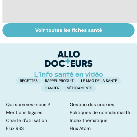
Voir toutes les fiches santé
Tout savoir sur le
La tuberculose
Pr
vitiligo
pulmonaire
d
au
pe
RECETTES
RAPPEL PRODUIT
LE MAG DE LA SANTÉ
CANCER
MÉDICAMENTS
Qui sommes-nous ?
Gestion des cookies
Mentions légales
Politiques de confidentialité
Charte d'utilisation
Index thématique
Flux RSS
Flux Atom