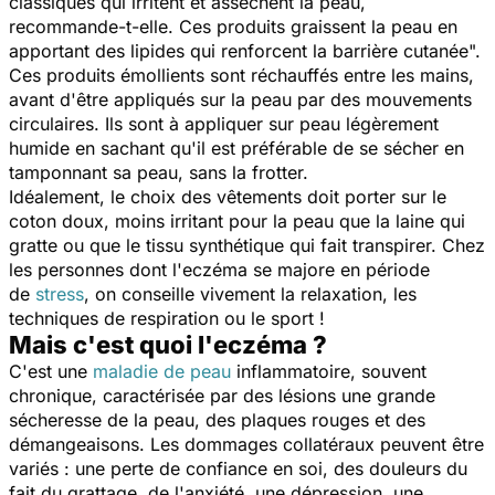
classiques qui irritent et assèchent la peau
,
recommande-t-elle.
Ces produits graissent la peau en
apportant des lipides qui renforcent la barrière cutanée".
Ces produits émollients sont réchauffés entre les mains,
avant d'être appliqués sur la peau par des mouvements
circulaires. Ils sont à appliquer sur peau légèrement
humide en sachant qu'il est préférable de se sécher en
tamponnant sa peau, sans la frotter.
Idéalement, le choix des vêtements doit porter sur le
coton doux, moins irritant pour la peau que la laine qui
gratte ou que le tissu synthétique qui fait transpirer. Chez
les personnes dont l'eczéma se majore en période
de
stress
, on conseille vivement la relaxation, les
techniques de respiration ou le sport !
Mais c'est quoi l'eczéma ?
C'est une
maladie de peau
inflammatoire, souvent
chronique, caractérisée par des lésions une grande
sécheresse de la peau, des plaques rouges et des
démangeaisons. Les dommages collatéraux peuvent être
variés : une perte de confiance en soi, des douleurs du
fait du grattage, de l'anxiété, une dépression, une