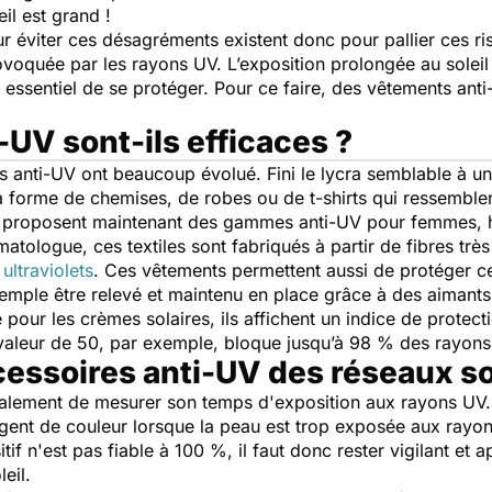
il est grand !
 éviter ces désagréments existent donc pour pallier ces ri
ovoquée par les rayons UV. L’exposition prolongée au solei
c essentiel de se protéger. Pour ce faire, des vêtements anti
UV sont-ils efficaces ?
s anti-UV ont beaucoup évolué. Fini le lycra semblable à 
la forme de chemises, de robes ou de t-shirts qui ressemble
r proposent maintenant des gammes anti-UV pour femmes, 
tologue, ces textiles sont fabriqués à partir de fibres tr
s
ultraviolets
. Ces vêtements permettent aussi de protéger c
emple être relevé et maintenu en place grâce à des aimants 
pour les crèmes solaires, ils affichent un indice de protec
e valeur de 50, par exemple, bloque jusqu’à 98 % des rayons
essoires anti-UV des réseaux so
alement de mesurer son temps d'exposition aux rayons UV. 
ent de couleur lorsque la peau est trop exposée aux rayons 
tif n'est pas fiable à 100 %, il faut donc rester vigilant et 
eil.