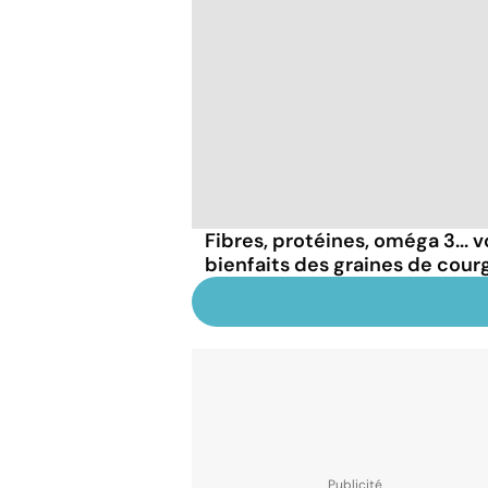
Fibres, protéines, oméga 3... v
bienfaits des graines de cour