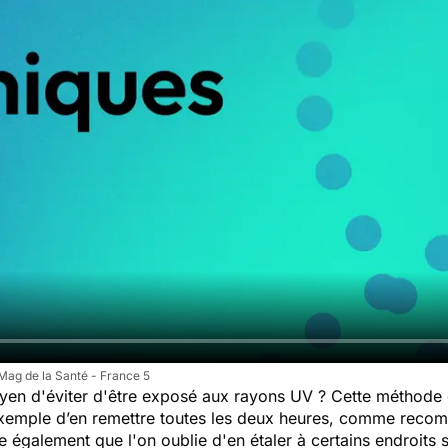
Mag de la Santé - France 5
moyen d'éviter d'être exposé aux rayons UV ? Cette méthode 
 exemple d’en remettre toutes les deux heures, comme reco
e également que l'on oublie d'en étaler à certains endroits s