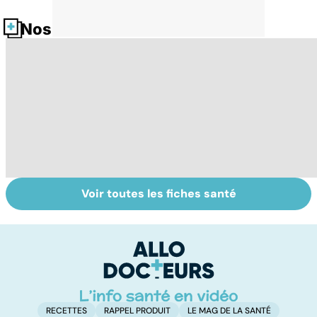
Nos fiches santé
Voir toutes les fiches santé
Sels minéraux,
Pré-éclampsie :
D
oligo-éléments :
attention,
ra
quels bienfaits ?
grossesse à
pa
risque !
gr
RECETTES
RAPPEL PRODUIT
LE MAG DE LA SANTÉ