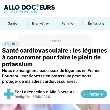
Santé
Bien-être
Famille
Émissions
Accueil
Bien-être
Nutrition
Légume
LÉGUME
Santé cardiovasculaire : les légumes
à consommer pour faire le plein de
potassium
Nous ne mangeons pas assez de légumes en France.
Pourtant, leur richesse en potassium peut nous
protéger de maladies cardiovasculaires.
Par
La rédaction d'Allo Docteurs
Partager
Rédigé le
15/05/2026