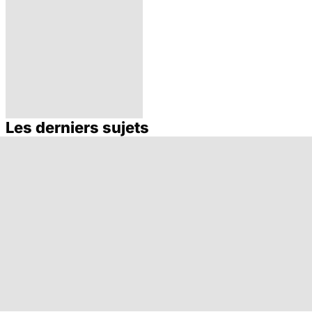
Les derniers sujets
De bonnes
raisons pour ne
pas ajouter son
grain de sel