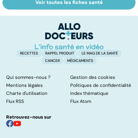
Voir toutes les fiches santé
Le magnésium,
Intestin irritable :
Al
un oligo-élément
le régime
m
vital
FODMAP, une
t
solution ?
p
RECETTES
RAPPEL PRODUIT
LE MAG DE LA SANTÉ
CANCER
MÉDICAMENTS
Qui sommes-nous ?
Gestion des cookies
Mentions légales
Politiques de confidentialité
Charte d'utilisation
Index thématique
Flux RSS
Flux Atom
Retrouvez-nous sur