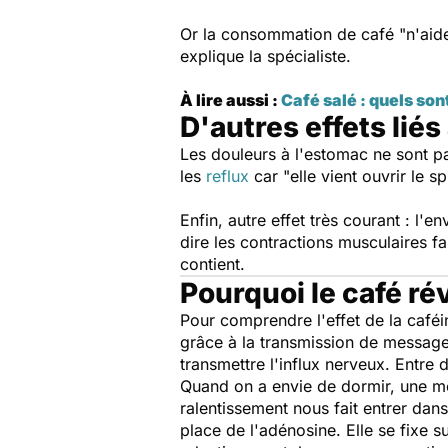
Or la consommation de café
"n'aid
explique la spécialiste.
À lire aussi :
Café salé : quels son
D'autres effets liés
Les douleurs à l'estomac ne sont p
les
reflux
car
"elle vient ouvrir le s
Enfin, autre effet très courant : l'e
dire les contractions musculaires fa
contient.
Pourquoi le café réve
Pour comprendre l'effet de la café
grâce à la transmission de messag
transmettre l'influx nerveux. Entre d
Quand on a envie de dormir, une molé
ralentissement nous fait entrer da
place de l'adénosine. Elle se fixe 