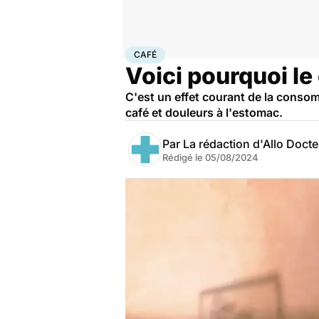
Accueil
Bien-être
Nutrition
Café
CAFÉ
Voici pourquoi le
C'est un effet courant de la consom
café et douleurs à l'estomac.
Par
La rédaction d'Allo Doct
Rédigé le
05/08/2024