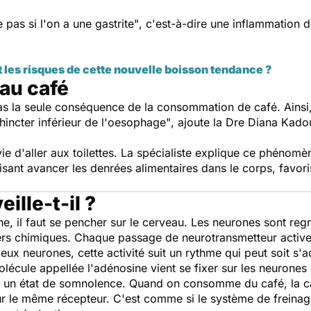
e pas si l'on a une gastrite"
, c'est-à-dire une inflammation 
t les risques de cette nouvelle boisson tendance ?
 au café
as la seule conséquence de la consommation de café. Ainsi, 
phincter inférieur de l'oesophage"
, ajoute la Dre Diana Kado
nvie d'aller aux toilettes. La spécialiste explique ce phénomè
isant avancer les denrées alimentaires dans le corps, favoris
ille-t-il ?
ine, il faut se pencher sur le cerveau. Les neurones sont r
ers chimiques. Chaque passage de neurotransmetteur active
eux neurones, cette activité suit un rythme qui peut soit s'acc
cule appellée l'adénosine vient se fixer sur les neurones et
ns un état de somnolence. Quand on consomme du café, la ca
sur le même récepteur. C'est comme si le système de freinage