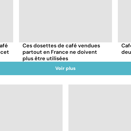
afé
Ces dosettes de café vendues
Café
 cet
partout en France ne doivent
deu
plus être utilisées
Voir plus