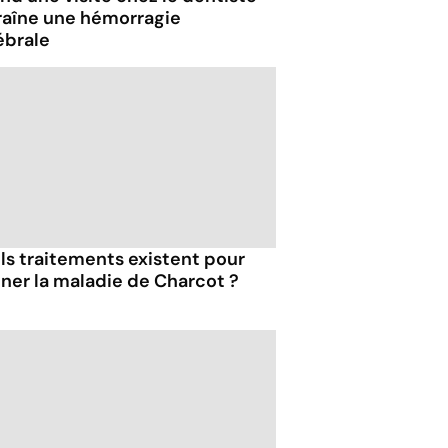
raîne une hémorragie
ébrale
ls traitements existent pour
gner la maladie de Charcot ?