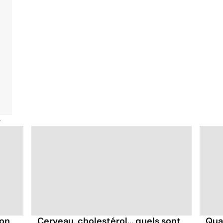
é
ion
Cerveau, cholestérol... quels sont
Qua