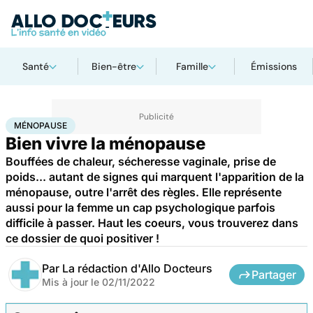
Santé
Bien-être
Famille
Émissions
Accueil
Santé
Maladies
Ménopause
MÉNOPAUSE
Bien vivre la ménopause
Bouffées de chaleur, sécheresse vaginale, prise de
poids... autant de signes qui marquent l'apparition de la
ménopause, outre l'arrêt des règles. Elle représente
aussi pour la femme un cap psychologique parfois
difficile à passer. Haut les coeurs, vous trouverez dans
ce dossier de quoi positiver !
Par
La rédaction d'Allo Docteurs
Partager
Mis à jour le
02/11/2022