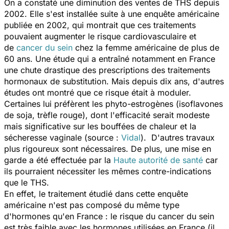
On a constaté une diminution des ventes de THS depuis
2002. Elle s'est installée suite à une enquête américaine
publiée en 2002, qui montrait que ces traitements
pouvaient augmenter le risque cardiovasculaire et
de
cancer du sein
chez la femme américaine de plus de
60 ans. Une étude qui a entraîné notamment en France
une chute drastique des prescriptions des traitements
hormonaux de substitution. Mais depuis dix ans, d'autres
études ont montré que ce risque était à moduler.
Certaines lui préfèrent les phyto-estrogènes (isoflavones
de soja, trèfle rouge), dont l'efficacité serait modeste
mais significative sur les bouffées de chaleur et la
sécheresse vaginale (source :
Vidal
). D'autres travaux
plus rigoureux sont nécessaires. De plus, une mise en
garde a été effectuée par la
Haute autorité de santé
car
ils pourraient nécessiter les mêmes contre-indications
que le THS.
En effet, le traitement étudié dans cette enquête
américaine n'est pas composé du même type
d'hormones qu'en France : le risque du cancer du sein
est très faible avec les hormones utilisées en France (il