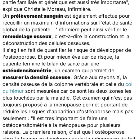
partie familiale et génétique est aussi très importante
",
explique Christelle Moreau, infirmière.
Un
prélèvement sanguin
est également effectué pour
recueillir un maximum d'informations sur l'état de santé
global de la patiente. L'infirmière peut ainsi vérifier le
remodelage osseux
, c'est-à-dire la construction et la
déconstruction des cellules osseuses.
Il s'agit en fait de quantifier le risque de développer de
l'ostéoporose. Et pour mieux évaluer ce risque, la
patiente termine le bilan de santé par une
ostéodensitométrie
, un examen qui permet de
mesurer la densité osseuse
. Grâce aux rayons X, la
densité osseuse de la colonne vertébrale et celle du
col
du fémur
sont mesurées car ce sont les deux zones les
plus touchées par la maladie. Cet examen qui n'est pas
toujours proposé à la ménopause permet pourtant de
réduire les risques d'apparition d'ostéoporose mais pas
seulement : "
Il est très important de faire une
ostéodensitométrie à la ménopause pour plusieurs
raisons. La première raison, c'est que l'ostéoporose
chez la femme se développe après la ménopause du fait