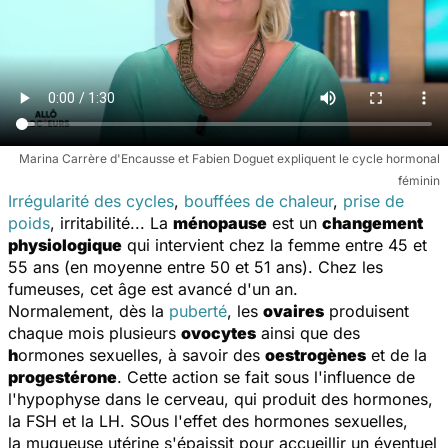
Marina Carrère d'Encausse et Fabien Doguet expliquent le cycle hormonal
féminin
Irrégularité des cycles
,
bouffées de chaleur
,
prise de
poids
, irritabilité... La
ménopause
est un
changement
physiologique
qui intervient chez la femme entre 45 et
55 ans (en moyenne entre 50 et 51 ans). Chez les
fumeuses, cet âge est avancé d'un an.
Normalement, dès la
puberté
, les
ovaires
produisent
chaque mois plusieurs
ovocytes
ainsi que des
h
ormones sexuelles, à savoir des
oestrogènes
et de la
progestérone
. Cette action se fait sous l'influence de
l'hypophyse dans le cerveau, qui produit des hormones,
la FSH et la LH. SOus l'effet des hormones sexuelles,
la muqueuse utérine s'épaissit pour accueillir un éventuel