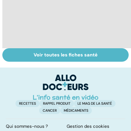
Voir toutes les fiches santé
Femmes :
Violences
Gy
comment
sexuelles :
po
jouissez-vous ?
comment s'en
remettre ?
RECETTES
RAPPEL PRODUIT
LE MAG DE LA SANTÉ
CANCER
MÉDICAMENTS
Qui sommes-nous ?
Gestion des cookies