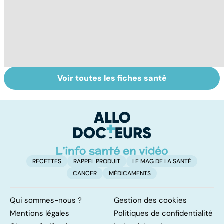
Voir toutes les fiches santé
Bien vivre la
Retrouver du
H
ménopause
tonus grâce aux
es
plantes
m
RECETTES
RAPPEL PRODUIT
LE MAG DE LA SANTÉ
CANCER
MÉDICAMENTS
Qui sommes-nous ?
Gestion des cookies
Mentions légales
Politiques de confidentialité