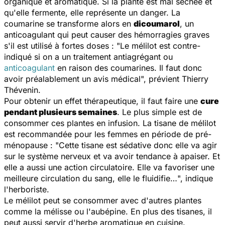
organique et aromatique. Si la plante est mal séchée et
qu'elle fermente, elle représente un danger. La
coumarine se transforme alors en
dicoumarol
, un
anticoagulant qui peut causer des hémorragies graves
s'il est utilisé à fortes doses : "
Le mélilot est contre-
indiqué si on a un traitement antiagrégant ou
anticoagulant
en raison des coumarines. Il faut donc
avoir préalablement un avis médical
", prévient Thierry
Thévenin.
Pour obtenir un effet thérapeutique, il faut faire une
cure
pendant plusieurs semaines
. Le plus simple est de
consommer ces plantes en infusion. La tisane de mélilot
est recommandée pour les femmes en période de pré-
ménopause : "
Cette tisane est sédative donc elle va agir
sur le système nerveux et va avoir tendance à apaiser. Et
elle a aussi une action circulatoire. Elle va favoriser une
meilleure circulation du sang, elle le fluidifie…
", indique
l'herboriste.
Le mélilot peut se consommer avec d'autres plantes
comme la mélisse ou l'aubépine. En plus des tisanes, il
peut aussi servir d'herbe aromatique en cuisine.