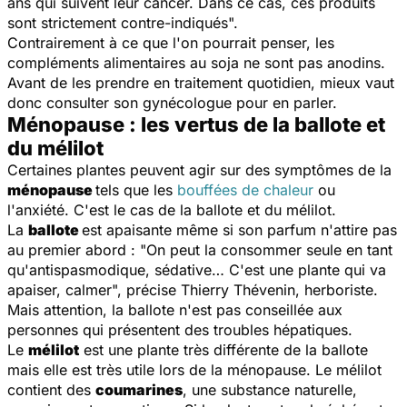
ans qui suivent leur cancer. Dans ce cas, ces produits
sont strictement contre-indiqués
".
Contrairement à ce que l'on pourrait penser, les
compléments alimentaires au soja ne sont pas anodins.
Avant de les prendre en traitement quotidien, mieux vaut
donc consulter son gynécologue pour en parler.
Ménopause : les vertus de la ballote et
du mélilot
Certaines plantes peuvent agir sur des symptômes de la
ménopause
tels que les
bouffées de chaleur
ou
l'anxiété. C'est le cas de la ballote et du mélilot.
La
ballote
est apaisante même si son parfum n'attire pas
au premier abord : "
On peut la consommer seule en tant
qu'antispasmodique, sédative… C'est une plante qui va
apaiser, calmer
", précise Thierry Thévenin, herboriste.
Mais attention, la ballote n'est pas conseillée aux
personnes qui présentent des troubles hépatiques.
Le
mélilot
est une plante très différente de la ballote
mais elle est très utile lors de la ménopause. Le mélilot
contient des
coumarines
, une substance naturelle,