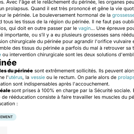
s. Avec l'âge et le relâchement du périnée, les organes peu
n prolapsus. Quand il est très prononcé et gêne la vie quoti
ur le périnée. Le bouleversement hormonal de la
grossess
tous les tissus de la région du périnée. Il ne faut pas oubl
los, qui doit en outre passer par le
vagin
… Une épreuve pour
té importante, ou s’il y a eu plusieurs grossesses sans rééd
sion chirurgicale du périnée pour agrandir l'orifice vulvaire e
le des tissus du périnée a parfois du mal à retrouver sa ton
e
ou intervention chirurgicale sont les deux solutions d'emb
inée
es du périnée
sont extrêmement sollicités. Ils peuvent alor
e l'
utérus
, la
vessie
ou le rectum. On parle alors de
prolap
ation sont indispensables après l'accouchement.
néale
sont prises à 100% en charge par la Sécurité sociale
de rééducation consiste à faire travailler les muscles du pé
ucation :
EMENT