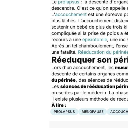
Le
prolapsus
: la descente d'organe
descendre. C'est ce qu'on appelle u
L'
accouchement
est une épreuve po
plus lâches. L’accouchement distend 
soutenir un bébé de plus de trois ki
compliquée si la prise de poids a é
recours à une
épisiotomie
, une inci
Après un tel chamboulement, l’ensemb
une fatalité.
Rééducation du périné
Réeduquer son pér
Lors d'un accouchement, les
muscl
descente de certains organes comm
du périnée
, des séances de rééduc
Les
séances de rééducation péri
prescrites par le médecin. La phase 
Il existe plusieurs méthode de réed
À lire :
PROLAPSUS
MÉNOPAUSE
ACCOUCH