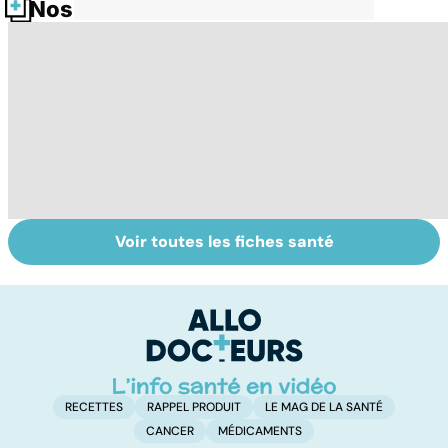
Nos fiches santé
Voir toutes les fiches santé
HPV : tout savoir
Tout savoir sur le
P
sur les
cancer de la
b
papillomavirus
vessie
ap
n
RECETTES
RAPPEL PRODUIT
LE MAG DE LA SANTÉ
CANCER
MÉDICAMENTS