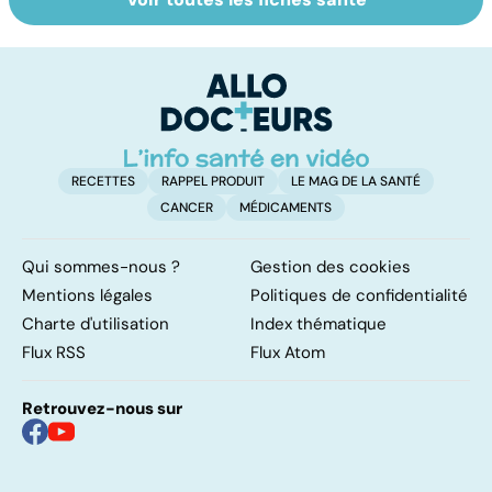
Prolapsus : quand
Dérèglement
To
les organes
hormonal : et si
le
descendent
c'était les
p
surrénales ?
RECETTES
RAPPEL PRODUIT
LE MAG DE LA SANTÉ
CANCER
MÉDICAMENTS
Qui sommes-nous ?
Gestion des cookies
Mentions légales
Politiques de confidentialité
Charte d'utilisation
Index thématique
Flux RSS
Flux Atom
Retrouvez-nous sur