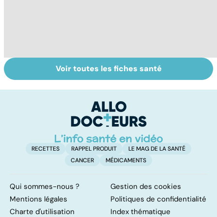
Voir toutes les fiches santé
Tout savoir sur le
Prurit,
N
vitiligo
démangeaisons :
le
au secours, j'ai la
m
peau qui gratte !
RECETTES
RAPPEL PRODUIT
LE MAG DE LA SANTÉ
CANCER
MÉDICAMENTS
Qui sommes-nous ?
Gestion des cookies
Mentions légales
Politiques de confidentialité
Charte d'utilisation
Index thématique