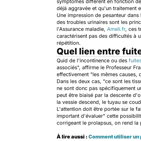
symptômes diffèrent en fonction de 
déjà aggravée et qu'un traitement 
Une impression de pesanteur dans l
des troubles urinaires sont les pri
l'Assurance maladie,
Ameli.fr
, ces 
caractérisent pas des difficultés à 
répétition.
Quel lien entre fui
Quid de l'incontinence ou des
fuite
associés
", affirme le Professeur Fr
effectivement "
les mêmes causes, q
Dans les deux cas, "
ce sont les tis
ne sont donc pas spécifiquement un
peut être biaisé par la descente d'o
la vessie descend, le tuyau se coud
L'attention doit être portée sur le f
important d'évaluer
" cette possibil
corrigeant le prolapsus, on rend la 
À lire aussi :
Comment utiliser un 