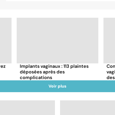
vez
Implants vaginaux : 113 plaintes
Com
déposées après des
vag
complications
des
Voir plus