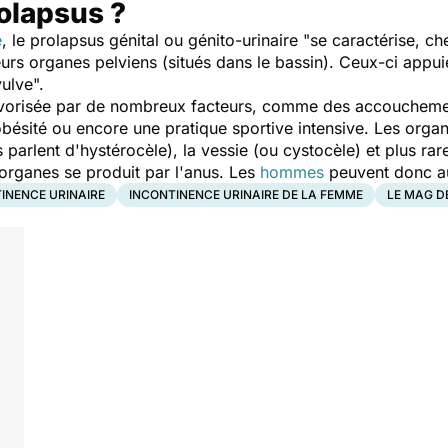
olapsus ?
e
, le prolapsus génital ou génito-urinaire "
se caractérise, ch
eurs organes pelviens (situés dans le bassin). Ceux-ci appui
vulve
".
avorisée par de nombreux facteurs, comme des accouchement
obésité ou encore une pratique sportive intensive. Les orga
 parlent d'hystérocèle), la vessie (ou cystocèle) et plus rar
organes se produit par l'anus. Les
hommes
peuvent donc au
INENCE URINAIRE
INCONTINENCE URINAIRE DE LA FEMME
LE MAG D