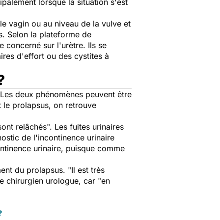
palement lorsque la situation s'est
e vagin ou au niveau de la vulve et
s. Selon la plateforme de
 concerné sur l'urètre. Ils se
ires d'effort ou des cystites à
?
Les deux phénomènes peuvent être
t le prolapsus, on retrouve
 sont relâchés
". Les fuites urinaires
stic de l'incontinence urinaire
continence urinaire, puisque comme
ement du prolapsus. "
Il est très
e chirurgien urologue, car "
en
?