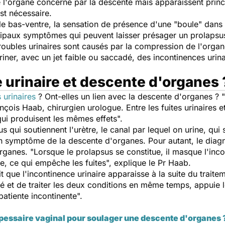
l'organe concerné par la descente mais apparaissent princi
est nécessaire.
e bas-ventre, la sensation de présence d'une "boule" dans l
ncipaux symptômes qui peuvent laisser présager un prolapsu
troubles urinaires sont causés par la compression de l'organe
uriner, avec un jet faible ou saccadé, des incontinences urina
te urinaire et descente d'organes 
s urinaires
? Ont-elles un lien avec la descente d'organes ? "
ançois Haab, chirurgien urologue. Entre les fuites urinaires e
ui produisent les mêmes effets
".
sus qui soutiennent l'urètre, le canal par lequel on urine, qui
 symptôme de la descente d'organes. Pour autant, le diagno
rganes. "
Lorsque le prolapsus se constitue, il masque l'in
e, ce qui empêche les fuites
", explique le Pr Haab.
ait que l'incontinence urinaire apparaisse à la suite du trait
ité et de traiter les deux conditions en même temps, appuie l
patiente incontinente
".
pessaire vaginal pour soulager une descente d'organes 