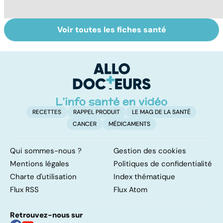
Voir toutes les fiches santé
HPV : tout savoir
Prolapsus : quand
F
sur les
les organes
c
papillomavirus
descendent
j
RECETTES
RAPPEL PRODUIT
LE MAG DE LA SANTÉ
CANCER
MÉDICAMENTS
Qui sommes-nous ?
Gestion des cookies
Mentions légales
Politiques de confidentialité
Charte d'utilisation
Index thématique
Flux RSS
Flux Atom
Retrouvez-nous sur