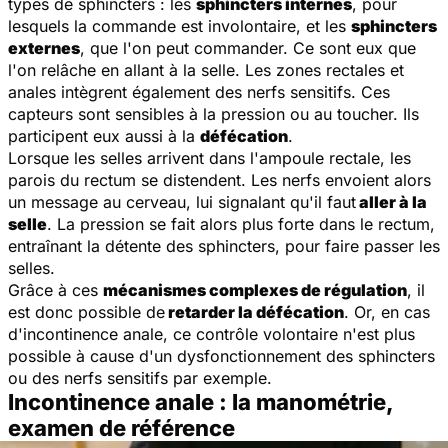
types de sphincters : les
sphincters internes
, pour
lesquels la commande est involontaire, et les
sphincters
externes
, que l'on peut commander. Ce sont eux que
l'on relâche en allant à la selle. Les zones rectales et
anales intègrent également des nerfs sensitifs. Ces
capteurs sont sensibles à la pression ou au toucher. Ils
participent eux aussi à la
défécation
.
Lorsque les selles arrivent dans l'ampoule rectale, les
parois du rectum se distendent. Les nerfs envoient alors
un message au cerveau, lui signalant qu'il faut
aller à la
selle
. La pression se fait alors plus forte dans le rectum,
entraînant la détente des sphincters, pour faire passer les
selles.
Grâce à ces
mécanismes complexes de régulation
, il
est donc possible de
retarder la défécation
. Or, en cas
d'incontinence anale, ce contrôle volontaire n'est plus
possible à cause d'un dysfonctionnement des sphincters
ou des nerfs sensitifs par exemple.
Incontinence anale : la manométrie,
examen de référence