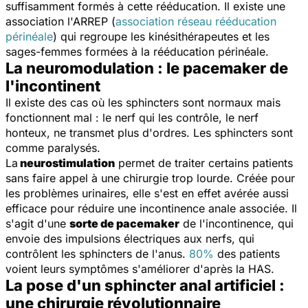
suffisamment formés à cette rééducation. Il existe une
association l'ARREP (
association réseau rééducation
périnéale
) qui regroupe les kinésithérapeutes et les
sages-femmes formées à la rééducation périnéale.
La neuromodulation : le pacemaker de
l'incontinent
Il existe des cas où les sphincters sont normaux mais
fonctionnent mal : le nerf qui les contrôle, le nerf
honteux, ne transmet plus d'ordres. Les sphincters sont
comme paralysés.
La
neurostimulation
permet de traiter certains patients
sans faire appel à une chirurgie trop lourde. Créée pour
les problèmes urinaires, elle s'est en effet avérée aussi
efficace pour réduire une incontinence anale associée. Il
s'agit d'une
sorte de pacemaker
de l'incontinence, qui
envoie des impulsions électriques aux nerfs, qui
contrôlent les sphincters de l'anus.
80%
des patients
voient leurs symptômes s'améliorer d'après la HAS.
La pose d'un sphincter anal artificiel :
une chirurgie révolutionnaire