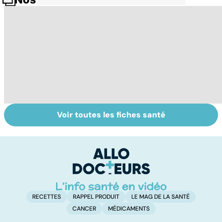
Voir toutes les fiches santé
Tout savoir sur
Inflammation des
Su
les infections
amygdales : que
le
pulmonaires
faire en cas
l'
d'angine ?
RECETTES
RAPPEL PRODUIT
LE MAG DE LA SANTÉ
CANCER
MÉDICAMENTS