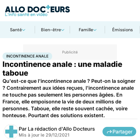
Santé
Bien-être
Famille
Émissions
Accueil
Santé
Incontinence anale
INCONTINENCE ANALE
Incontinence anale : une maladie
taboue
Qu'est-ce que l'incontinence anale ? Peut-on la soigner
? Contrairement aux idées reçues, l'incontinence anale
ne touche pas seulement les personnes âgées. En
France, elle empoisonne la vie de deux millions de
personnes. Taboue, elle reste souvent cachée, voire
honteuse. Pourtant des solutions existent.
Par
La rédaction d'Allo Docteurs
Partager
Mis à jour le
29/12/2021