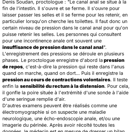
Denis Soudan, proctologue : "
Le canal anal se situe à la
fin de l'intestin. Il s'ouvre et se ferme. Il s'ouvre pour
laisser passer les selles et il se ferme pour les retenir, en
particulier lorsqu'on cherche les toilettes. Il faut donc un
certain niveau de pression dans le canal anal pour qu'on
puisse retenir les selles. Les personnes qui consultent
pour une incontinence anale ont souvent une
insuffisance de pression dans le canal anal
".
L'enregistrement des pressions se déroule en plusieurs
phases. Le proctologue enregistre d'abord la
pression
de repos
, c'est-à-dire la pression qui reste dans l'anus
quand on marche, quand on dort… Puis il enregistre la
pression au cours de contractions volontaires
. Il teste
enfin la
sensibilité du rectum à la distension
. Pour cela,
il gonfle la poire située à l'extrémité d'une sonde à l'aide
d'une seringue remplie d'air.
D'autres examens peuvent être réalisés comme une
électromyographie si on suspecte une maladie
neurologique, une écho-endoscopie anale, et/ou une
imagerie du périnée. Après avoir récolté toutes les
données, le médecin est en mesure de dresser un bilan