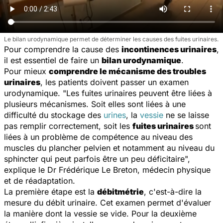
Le bilan urodynamique permet de déterminer les causes des fuites urinaires.
Pour comprendre la cause des
incontinences urinaires
,
il est essentiel de faire un
bilan urodynamique
.
Pour mieux
comprendre le mécanisme des troubles
urinaires
, les patients doivent passer un examen
urodynamique. "
Les fuites urinaires peuvent être liées à
plusieurs mécanismes. Soit elles sont liées à une
difficulté du stockage des
urines
, la
vessie
ne se laisse
pas remplir correctement, soit les
fuites urinaires
sont
liées à un problème de compétence au niveau des
muscles du plancher pelvien et notamment au niveau du
sphincter qui peut parfois être un peu déficitaire
",
explique le Dr Frédérique Le Breton, médecin physique
et de réadaptation.
La première étape est la
débitmétrie
, c'est-à-dire la
mesure du débit urinaire. Cet examen permet d'évaluer
la manière dont la vessie se vide. Pour la deuxième