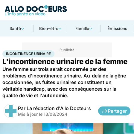
Santé
Bien-être
Famille
Émissions
Accueil
Santé
Maladies
Incontinence urinaire
INCONTINENCE URINAIRE
L'incontinence urinaire de la femme
Une femme sur trois serait concernée par des
problèmes d'incontinence urinaire. Au-delà de la gêne
occasionnée, les fuites urinaires constituent un
véritable handicap, avec des conséquences sur la
qualité de vie et l'autonomie.
Par
La rédaction d'Allo Docteurs
Partager
Mis à jour le
13/08/2024