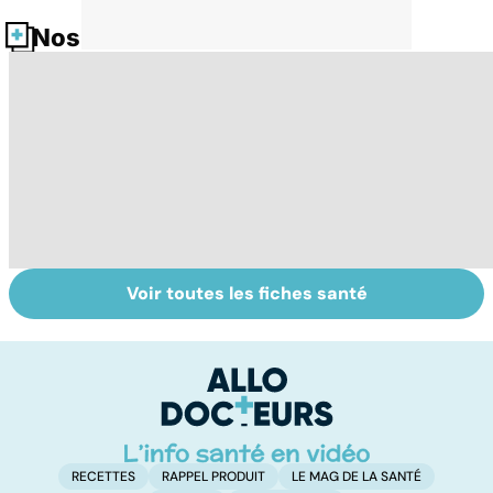
Nos fiches santé
Voir toutes les fiches santé
Femmes :
Bien vivre la
Gy
comment
ménopause
po
jouissez-vous ?
RECETTES
RAPPEL PRODUIT
LE MAG DE LA SANTÉ