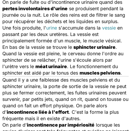
On parle de fuite ou d'incontinence urinaire quand des
pertes involontaires d'urine
se produisent pendant la
journée ou la nuit. Le rôle des reins est de filtrer le sang
pour récupérer les déchets et les liquides en surplus.
Une fois produite, l'
urine
s'accumule dans la
vessie
en
passant par les deux uretères. La vessie est
principalement formée d'un muscle, le muscle vésical.
En bas de la vessie se trouve le
sphincter urinaire
.
Quand la vessie est pleine, le cerveau donne l'ordre au
sphincter de se relâcher, l'urine s'écoule alors par
l'urètre vers le
méat urinaire
. Le fonctionnement du
sphincter est aidé par le tonus des
muscles pelviens
.
Quand il y a une faiblesse des muscles pelviens et du
sphincter urinaire, la porte de sortie de la vessie ne peut
plus se fermer correctement, les fuites urinaires peuvent
survenir, par petits jets, quand on rit, quand on tousse ou
quand on fait un effort physique. On parle alors
d'
incontinence liée à l'effort
. C'est la forme la plus
fréquente mais il en existe d'autres.
On parle d'
incontinence par impériosité
lorsque les