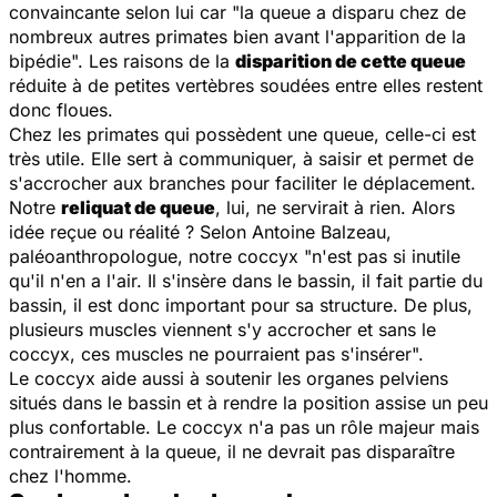
convaincante selon lui car "
la queue a disparu chez de
nombreux autres primates bien avant l'apparition de la
bipédie
". Les raisons de la
disparition de cette queue
réduite à de petites vertèbres soudées entre elles restent
donc floues.
Chez les primates qui possèdent une queue, celle-ci est
très utile. Elle sert à communiquer, à saisir et permet de
s'accrocher aux branches pour faciliter le déplacement.
Notre
reliquat de queue
, lui, ne servirait à rien. Alors
idée reçue ou réalité ? Selon Antoine Balzeau,
paléoanthropologue, notre coccyx "
n'est pas si inutile
qu'il n'en a l'air. Il s'insère dans le bassin, il fait partie du
bassin, il est donc important pour sa structure. De plus,
plusieurs muscles viennent s'y accrocher et sans le
coccyx, ces muscles ne pourraient pas s'insére
r".
Le coccyx aide aussi à soutenir les organes pelviens
situés dans le bassin et à rendre la position assise un peu
plus confortable. Le coccyx n'a pas un rôle majeur mais
contrairement à la queue, il ne devrait pas disparaître
chez l'homme.