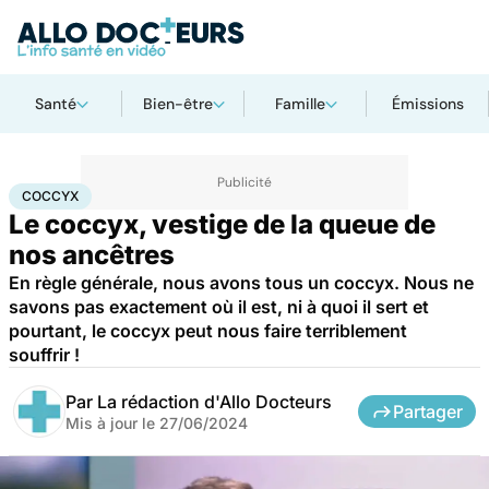
Santé
Bien-être
Famille
Émissions
Accueil
Santé
Coccyx
COCCYX
Le coccyx, vestige de la queue de
nos ancêtres
En règle générale, nous avons tous un coccyx. Nous ne
savons pas exactement où il est, ni à quoi il sert et
pourtant, le coccyx peut nous faire terriblement
souffrir !
Par
La rédaction d'Allo Docteurs
Partager
Mis à jour le
27/06/2024