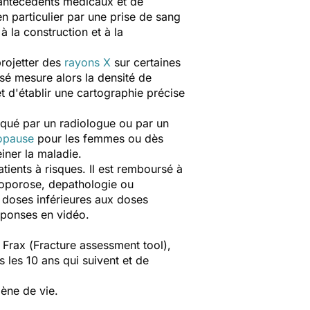
antécédents médicaux et de
n particulier par une prise de sang
 la construction et à la
projetter des
rayons X
sur certaines
sé mesure alors la densité de
t d'établir une cartographie précise
tiqué par un radiologue ou par un
opause
pour les femmes ou dès
einer la maladie.
tients à risques. Il est remboursé à
téoporose, depathologie ou
 doses inférieures aux doses
éponses en vidéo.
 Frax (
Fracture assessment tool
),
 les 10 ans qui suivent et de
iène de vie.