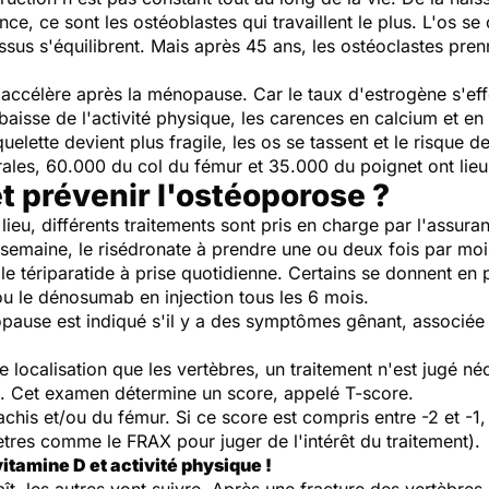
ce, ce sont les ostéoblastes qui travaillent le plus. L'os se 
ssus s'équilibrent. Mais après 45 ans, les ostéoclastes pr
ccélère après la ménopause. Car le taux d'estrogène s'eff
 baisse de l'activité physique, les carences en calcium et en
squelette devient plus fragile, les os se tassent et le risque
rales, 60.000 du col du fémur et 35.000 du poignet ont lie
 prévenir l'ostéoporose ?
u lieu, différents traitements sont pris en charge par l'assu
r semaine, le risédronate à prendre une ou deux fois par moi
le tériparatide à prise quotidienne. Certains se donnent en 
ou le dénosumab en injection tous les 6 mois.
pause est indiqué s'il y a des symptômes gênant, associé
e localisation que les vertèbres, un traitement n'est jugé né
se. Cet examen détermine un score, appelé T-score.
rachis et/ou du fémur. Si ce score est compris entre -2 et -1,
res comme le FRAX pour juger de l'intérêt du traitement).
vitamine D et activité physique !