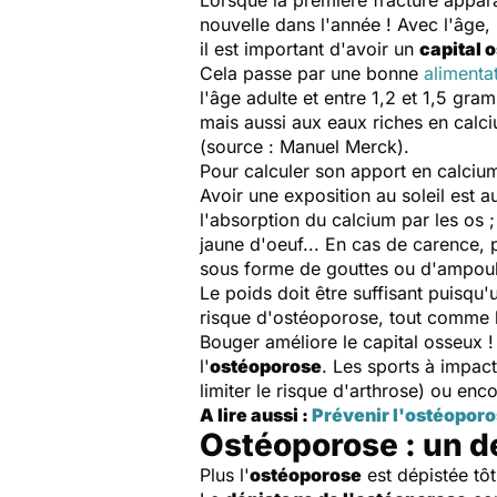
Lorsque la première fracture appara
nouvelle dans l'année ! Avec l'âge, l
il est important d'avoir un
capital 
Cela passe par une bonne
alimenta
l'âge adulte et entre 1,2 et 1,5 g
mais aussi aux eaux riches en calci
(source : Manuel Merck).
Pour calculer son apport en calciu
Avoir une exposition au soleil est a
l'absorption du calcium par les os ;
jaune d'oeuf... En cas de carence, 
sous forme de gouttes ou d'ampoule
Le poids doit être suffisant puisqu'
risque d'ostéoporose, tout comme l
Bouger améliore le capital osseux !
l'
ostéoporose
. Les sports à impac
limiter le risque d'arthrose) ou enc
A lire aussi :
Prévenir l'ostéoporos
Ostéoporose : un d
Plus l'
ostéoporose
est dépistée tôt