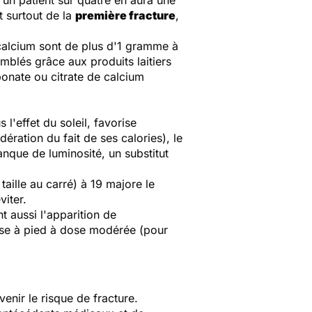
 un patient sur quatre en aura une
t surtout de la
première fracture
,
 calcium sont de plus d'1 gramme à
blés grâce aux produits laitiers
bonate ou citrate de calcium
l'effet du soleil, favorise
ération du fait de ses calories), le
nque de luminosité, un substitut
taille au carré) à 19 majore le
iter.
 aussi l'apparition de
urse à pied à dose modérée (pour
enir le risque de fracture.