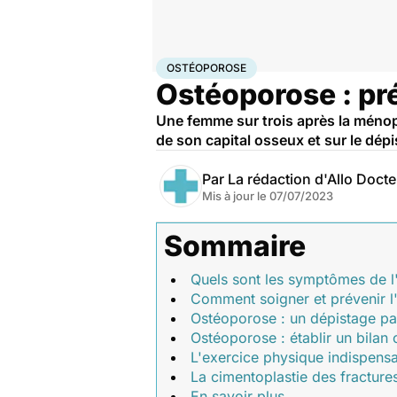
Accueil
Santé
Maladies
Ostéoporose
OSTÉOPOROSE
Ostéoporose : pré
Une femme sur trois après la ménop
de son capital osseux et sur le dépi
Par
La rédaction d'Allo Doct
Mis à jour le
07/07/2023
Sommaire
Quels sont les symptômes de l
Comment soigner et prévenir l
Ostéoporose : un dépistage pa
Ostéoporose : établir un bilan
L'exercice physique indispens
La cimentoplastie des fracture
En savoir plus