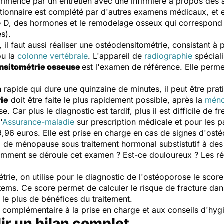
mence par un entretien avec une infirmière à propos des 
stionnaire est complété par d'autres examens médicaux, et e
e D, des hormones et le remodelage osseux qui correspond à
s).
, il faut aussi réaliser une ostéodensitométrie, consistant à 
u la
colonne vertébrale
. L'appareil de
radiographie
spéciali
nsitométrie osseuse
est l'examen de référence. Elle perme
rapide qui dure une quinzaine de minutes, il peut être pra
ie
doit être faite le plus rapidement possible, après la
mén
. Car plus le diagnostic est tardif, plus il est difficile de fr
'
Assurance-maladie
sur prescription médicale et pour les pa
39,96 euros. Elle est prise en charge en cas de signes d'os
, de ménopause sous traitement hormonal substistutif à des
omment se déroule cet examen ? Est-ce douloureux ? Les r
ie, on utilise pour le diagnostic de l'ostéoporose le score
items. Ce score permet de calculer le risque de fracture dans
t le plus de bénéfices du traitement.
 complémentaire à la prise en charge et aux conseils d'hyg
ir un bilan complet