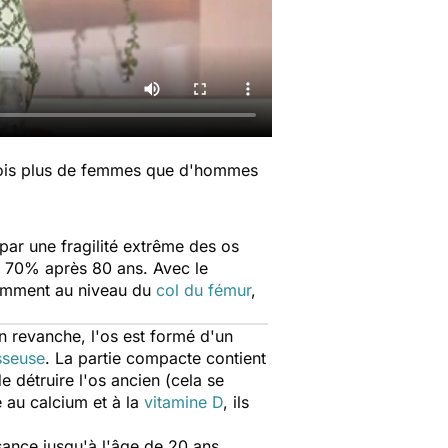
 fois plus de femmes que d'hommes
ar une fragilité extrême des os
t 70% après 80 ans. Avec le
mment au niveau du
col du fémur
,
en revanche, l'os est formé d'un
sseuse
. La partie compacte contient
 détruire l'os ancien (cela se
 au calcium et à la
vitamine D
, ils
ssance jusqu'à l'âge de 20 ans