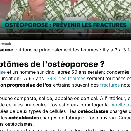
erstock
seuse
qui touche principalement les femmes : il y a 2 à 3
ptômes de l'ostéoporose ?
se
et un homme sur cinq après 50 ans seraient concernés p
 fundation). A 65 ans,
39% des femmes
seraient touchées e
on progressive de l’os
entraîne souvent des
fractures
nota
couche compacte, solide, appelée os cortical. À l'intérieur, 
e cellules. Au centre, l'os est creux pour loger la
moelle o
ées de deux types de cellules : les
ostéoclastes
chargés de
t les
ostéoblastes
chargés de fabriquer l'os nouveau. Grâce
es ostéoclastes.
ruction n'est pas constant tout au long de la vie. De la nai