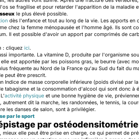
ît, les autres vont suivre. Après une fracture des vertèbres,
'os se fragilise et pour retarder l'apparition de la maladie e
osseux
le plus élevé possible.
tion
dès l'enfance et tout au long de la vie. Les apports en
ramme chez la femme ménopausée et l'homme âgé. Ils sont com
um. Il est possible d'avoir un apport par comprimés de car
m : cliquez
ici
.
ussi importante. La vitamine D, produite par l'organisme sous 
 elle est apportée par les poissons gras, le beurre (avec mod
plus fréquente au Nord de la France qu'au Sud du fait du ma
 peut être prescrit.
un Indice de masse corporelle inférieure (poids divisé par la 
e tabagisme et la consommation d'alcool qui sont donc à év
 L'
activité physique
et une bonne hygiène de vie, préviennent
t, autrement dit la marche, les randonnées, le tennis, la co
ore les danses de salon, sont à privilégier.
e par le sport
épistage par ostéodensitométrie
, mieux elle peut être prise en charge, ce qui permet de prév