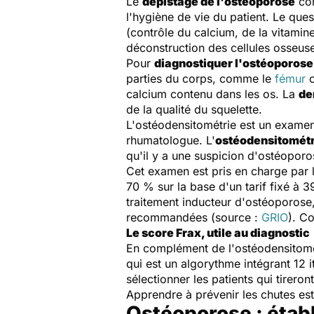
Le
dépistage de l'ostéoporose
com
l'hygiène de vie du patient. Le que
(contrôle du calcium, de la vitamin
déconstruction des cellules osseuse
Pour
diagnostiquer l'ostéoporose
parties du corps, comme le
fémur
o
calcium contenu dans les os. La
de
de la qualité du squelette.
L'ostéodensitométrie est un examen 
rhumatologue. L'
ostéodensitométr
qu'il y a une suspicion d'ostéoporose
Cet examen est pris en charge par l
70 % sur la base d'un tarif fixé à 
traitement inducteur d'ostéoporose
recommandées (source :
GRIO
). C
Le score Frax, utile au diagnostic
En complément de l'ostéodensitométr
qui est un algorythme intégrant 12 
sélectionner les patients qui tireron
Apprendre à prévenir les chutes est
Ostéoporose : établ