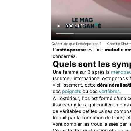
Qu'est-ce que l'ostéoporose ?
Shutt
L'
ostéoporose
est une
maladie os
concernés.
Quels sont les sym
Une femme sur 3 après la
ménopau
(source : international ostoporosis
vieillissement, cette
déminéralisati
des
poignets
ou des
vertèbres
.
À l'extérieur, l'os est formé d'une 
tissu spongieux qui contient moins d
de véritables petites usines compos
traduit par la formation de trous) e
vont combler les trous laissés par l
Ce cycle de construction et de dest