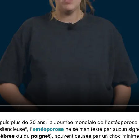
uis plus de 20 ans, la Journée mondiale de l'ostéoporose al
ilencieuse", l'
ostéoporose
ne se manifeste par aucun signe
tèbres
ou du
poignet
), souvent causée par un choc minim