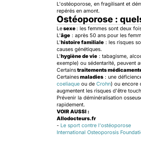
L'ostéoporose, en fragilisant et dém
repérés en amont.
Ostéoporose : quels
Le
sexe
: les femmes sont deux foi
L'
âge
: après 50 ans pour les femm
L'
histoire familiale
: les risques s
causes génétiques.
L'
hygiène de vie
: tabagisme, alcoo
exemple) ou sédentarité, peuvent a
Certains
traitements médicament
Certaines
maladies
: une déficien
coeliaque
ou de
Crohn
) ou encore 
augmentent les risques d'être touc
Prévenir la déminéralisation osseuse
rapidement.
VOIR AUSSI :
Allodocteurs.fr
-
Le sport contre l'ostéoporose
International Osteoporosis Foundat