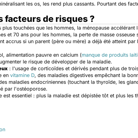
inéralisant les os, les rend plus cassants. Pourtant des fac
 facteurs de risques ?
s plus touchées que les hommes, la ménopause accélérant la
es et 70 ans pour les hommes, la perte de masse osseuse s
ont accrus si un parent (père ou mère) a déjà été atteint par
l, alimentation pauvre en calcium (
manque de produits laiti
ugmenter le risque de développer de la maladie.
eux
: l'usage de corticoïdes et dérivés pendant plus de troi
ce en
vitamine D
, des maladies digestives empêchant la bon
des maladies endocriniennes (touchant la thyroïde, les gla
hé par l'ostéoporose.
 est essentiel : plus la maladie est dépistée tôt et plus les 
ion