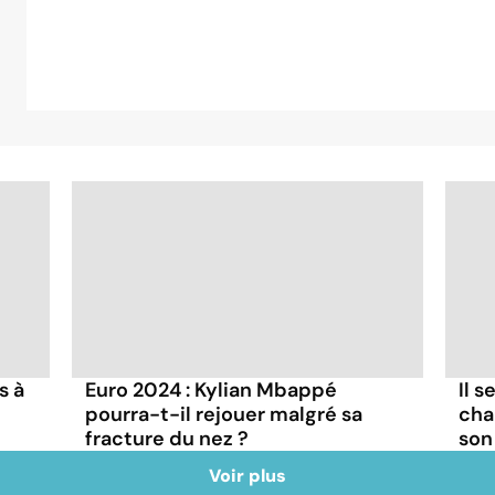
s à
Euro 2024 : Kylian Mbappé
Il s
pourra-t-il rejouer malgré sa
cha
fracture du nez ?
son
Voir plus