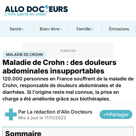
Santé
Bien-être
Famille
Émissions
Accueil
Santé
Maladies
Maladie de Crohn
MALADIE DE CROHN
Maladie de Crohn : des douleurs
abdominales insupportables
120.000 personnes en France souffrent de la maladie de
Crohn, responsable de douleurs abdominales et de
diarrhées. Si l'origine reste mal connue, la prise en
charge a été améliorée grâce aux biothérapies.
Par
La rédaction d'Allo Docteurs
Partager
Mis à jour le
17/11/2022
Sommaire