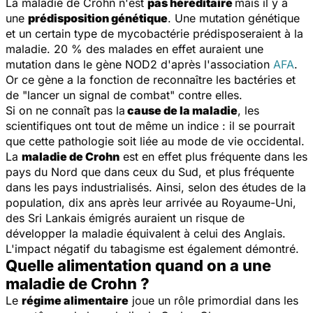
La maladie de Crohn n'est
pas héréditaire
mais il y a
une
prédisposition génétique
. Une mutation génétique
et un certain type de mycobactérie prédisposeraient à la
maladie. 20 % des malades en effet auraient une
mutation dans le gène NOD2 d'après l'association
AFA
.
Or ce gène a la fonction de reconnaître les bactéries et
de "lancer un signal de combat" contre elles.
Si on ne connaît pas la
cause de la maladie
, les
scientifiques ont tout de même un indice : il se pourrait
que cette pathologie soit liée au mode de vie occidental.
La
maladie de Crohn
est en effet plus fréquente dans les
pays du Nord que dans ceux du Sud, et plus fréquente
dans les pays industrialisés. Ainsi, selon des études de la
population, dix ans après leur arrivée au Royaume-Uni,
des Sri Lankais émigrés auraient un risque de
développer la maladie équivalent à celui des Anglais.
L'impact négatif du tabagisme est également démontré.
Quelle alimentation quand on a une
maladie de Crohn ?
Le
régime alimentaire
joue un rôle primordial dans les