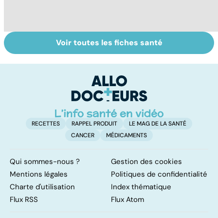
Voir toutes les fiches santé
Les MICI :
La stomie : un
Ec
l'inflammation
court-circuit
f
chronique des
dans la digestion
m
intestins
p
RECETTES
RAPPEL PRODUIT
LE MAG DE LA SANTÉ
CANCER
MÉDICAMENTS
Qui sommes-nous ?
Gestion des cookies
Mentions légales
Politiques de confidentialité
Charte d'utilisation
Index thématique
Flux RSS
Flux Atom