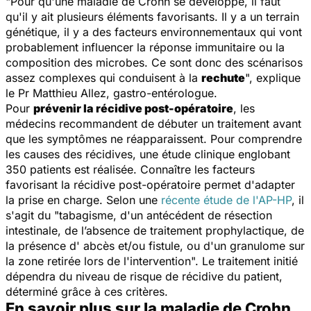
"
Pour qu'une maladie de Crohn se développe, il faut
qu'il y ait plusieurs éléments favorisants. Il y a un terrain
génétique, il y a des facteurs environnementaux qui vont
probablement influencer la réponse immunitaire ou la
composition des microbes. Ce sont donc des scénarisos
assez complexes qui conduisent à la
rechute
", explique
le Pr Matthieu Allez, gastro-entérologue.
Pour
prévenir la récidive post-opératoire
, les
médecins recommandent de débuter un traitement avant
que les symptômes ne réapparaissent. Pour comprendre
les causes des récidives, une étude clinique englobant
350 patients est réalisée. Connaître les facteurs
favorisant la récidive post-opératoire permet d'adapter
la prise en charge. Selon une
récente étude de l'AP-HP
, il
s'agit du "
tabagisme, d'un antécédent de résection
intestinale, de l’absence de traitement prophylactique, de
la présence d' abcès et/ou fistule, ou d'un granulome sur
la zone retirée lors de l'intervention
". Le traitement initié
dépendra du niveau de risque de récidive du patient,
déterminé grâce à ces critères.
En savoir plus sur la maladie de Crohn