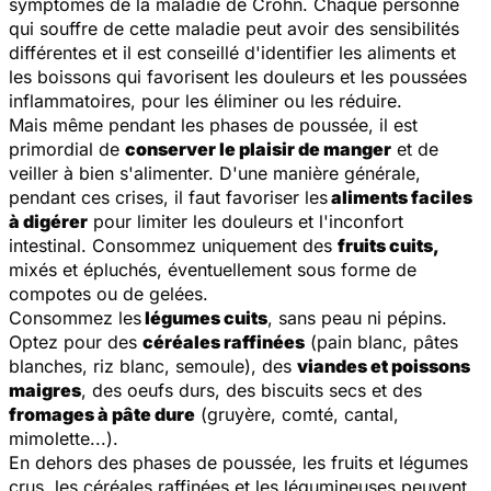
symptômes de la maladie de Crohn. Chaque personne
qui souffre de cette maladie peut avoir des sensibilités
différentes et il est conseillé d'identifier les aliments et
les boissons qui favorisent les douleurs et les poussées
inflammatoires, pour les éliminer ou les réduire.
Mais même pendant les phases de poussée, il est
primordial de
conserver le plaisir de manger
et de
veiller à bien s'alimenter. D'une manière générale,
pendant ces crises, il faut favoriser les
aliments faciles
à digérer
pour limiter les douleurs et l'inconfort
intestinal. Consommez uniquement des
fruits cuits,
mixés et épluchés, éventuellement sous forme de
compotes ou de gelées.
Consommez les
légumes cuits
, sans peau ni pépins.
Optez pour des
céréales raffinées
(pain blanc, pâtes
blanches, riz blanc, semoule), des
viandes et poissons
maigres
, des oeufs durs, des biscuits secs et des
fromages à pâte dure
(gruyère, comté, cantal,
mimolette...).
En dehors des phases de poussée, les fruits et légumes
crus, les céréales raffinées et les légumineuses peuvent