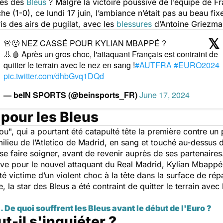
res des
Bleus
? Malgré la victoire poussive de l’équipe de F
he (1-0), ce lundi 17 juin, l’ambiance n’était pas au beau fi
is des airs de pugilat, avec les
blessures
d’Antoine Griezma
🚨😰 NEZ CASSÉ POUR KYLIAN MBAPPÉ ?
👃🩸 Après un gros choc, l'attaquant Français est contraint de
quitter le terrain avec le nez en sang !
#AUTFRA
#EURO2024
pic.twitter.com/dhbGvq1DQd
— beIN SPORTS (@beinsports_FR)
June 17, 2024
pour les Bleus
u", qui a pourtant été catapulté tête la première contre un 
milieu de l’Atletico de Madrid, en sang et touché au-dessus de
e faire soigner, avant de revenir auprès de ses partenaires
ive pour le nouvel attaquant du Real Madrid, Kylian Mbappé.
té victime d’un violent choc à la tête dans la surface de ré
, la star des Bleus a été contraint de quitter le terrain avec
. De quoi souffrent les Bleus avant le début de l'Euro ?
ut-il s'inquiéter ?