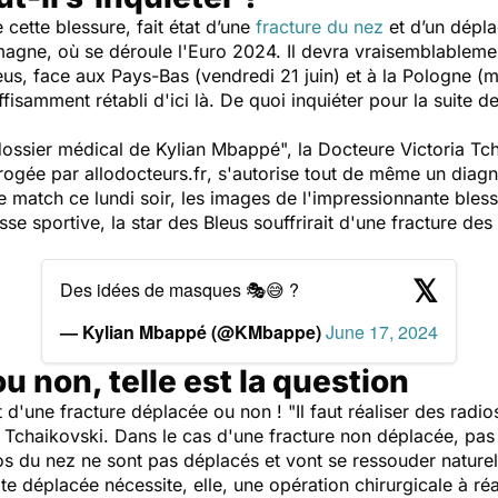
e cette blessure, fait état d’une
fracture du nez
et d’un dépla
agne, où se déroule l'Euro 2024. Il devra vraisemblablem
s, face aux Pays-Bas (vendredi 21 juin) et à la Pologne (m
ffisamment rétabli d'ici là. De quoi inquiéter pour la suite d
dossier médical de Kylian Mbappé
", la Docteure Victoria Tc
rrogée par
allodocteurs.fr
, s'autorise tout de même un diagn
le match ce lundi soir, les images de l'impressionnante bles
esse sportive, la star des Bleus souffrirait d'une fracture
Des idées de masques 🎭😅 ?
— Kylian Mbappé (@KMbappe)
June 17, 2024
u non, telle est la question
t d'une fracture déplacée ou non ! "
Il faut réaliser des rad
e Tchaikovski. Dans le cas d'une fracture non déplacée, pa
os du nez ne sont pas déplacés et vont se ressouder nature
te déplacée nécessite, elle, une opération chirurgicale à ré