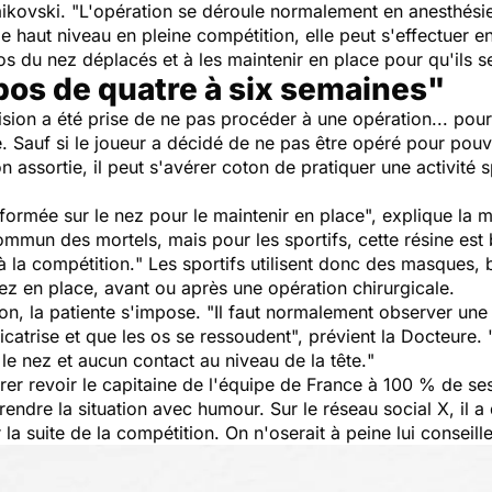
ikovski. "
L'opération se déroule normalement en anesthési
 haut niveau en pleine compétition, elle peut s'effectuer en
 os du nez déplacés et à les maintenir en place pour qu'ils
pos de quatre à six semaines"
ion a été prise de ne pas procéder à une opération... pour l
 Sauf si le joueur a décidé de ne pas être opéré pour pouvo
ion assortie, il peut s'avérer coton de pratiquer une activité
formée sur le nez pour le maintenir en place
", explique la 
ommun des mortels, mais pour les sportifs, cette résine est 
à la compétition.
" Les sportifs utilisent donc des masques, b
ez en place, avant ou après une opération chirurgicale.
n, la patiente s'impose. "
Il faut normalement observer une
icatrise et que les os se ressoudent
", prévient la Docteure. 
le nez et aucun contact au niveau de la tête.
"
rer revoir le capitaine de l'équipe de France à 100 % de ses
 prendre la situation avec humour. Sur le réseau social X, il
 la suite de la compétition. On n'oserait à peine lui conseil