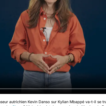
seur autrichien Kevin Danso sur Kylian Mbappé va-t-il se 