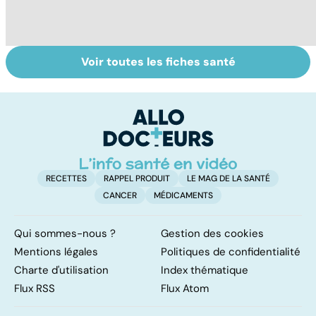
Voir toutes les fiches santé
HPV : tout savoir
Glandes
P
sur les
salivaires : les
l
papillomavirus
tumeurs de la
glande parotide
RECETTES
RAPPEL PRODUIT
LE MAG DE LA SANTÉ
CANCER
MÉDICAMENTS
Qui sommes-nous ?
Gestion des cookies
Mentions légales
Politiques de confidentialité
Charte d'utilisation
Index thématique
Flux RSS
Flux Atom