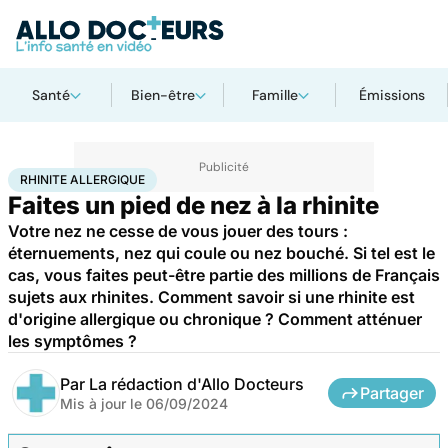
Santé
Bien-être
Famille
Émissions
Accueil
Santé
Maladies
Rhinite allergique
RHINITE ALLERGIQUE
Faites un pied de nez à la rhinite
Votre nez ne cesse de vous jouer des tours :
éternuements, nez qui coule ou nez bouché. Si tel est le
cas, vous faites peut-être partie des millions de Français
sujets aux rhinites. Comment savoir si une rhinite est
d'origine allergique ou chronique ? Comment atténuer
les symptômes ?
Par
La rédaction d'Allo Docteurs
Partager
Mis à jour le
06/09/2024