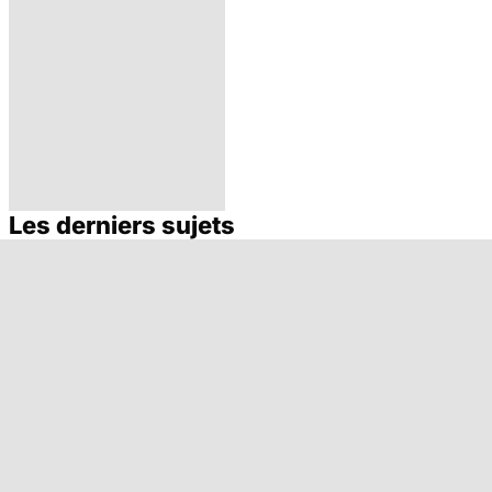
Les derniers sujets
Ostéoporose :
préserver le
capital osseux