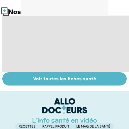
Nos fiches santé
Voir toutes les fiches santé
Ostéoporose :
Tout savoir sur
I
préserver le
les infections
a
capital osseux
pulmonaires
fa
d'
RECETTES
RAPPEL PRODUIT
LE MAG DE LA SANTÉ