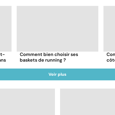
ut-
Comment bien choisir ses
Com
ans
baskets de running ?
côt
Voir plus