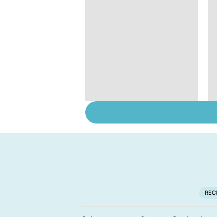
Comment tenir ses
bonnes résolutions
REC