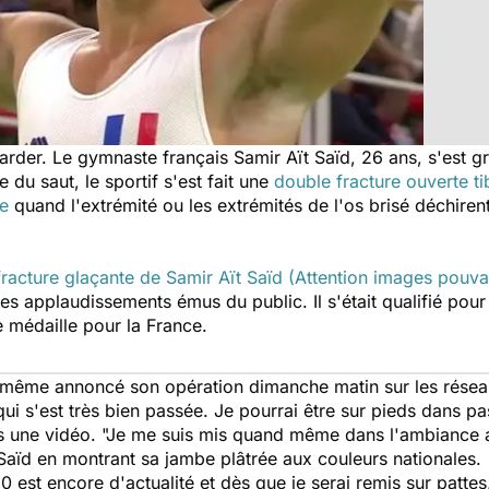
egarder. Le gymnaste français Samir Aït Saïd, 26 ans, s'est
 du saut, le sportif s'est fait une
double fracture ouverte t
te
quand l'extrémité ou les extrémités de l'os brisé déchirent
fracture glaçante de Samir Aït Saïd (Attention images pouvan
les applaudissements émus du public. Il s'était qualifié pour
 médaille pour la France.
lui-même annoncé son opération dimanche matin sur les rése
ui s'est très bien passée. Je pourrai être sur pieds dans pa
ns une vidéo.
"Je me suis mis quand même dans l'ambiance a
t Saïd en montrant sa jambe plâtrée aux couleurs nationales.
est encore d'actualité et dès que je serai remis sur pattes,