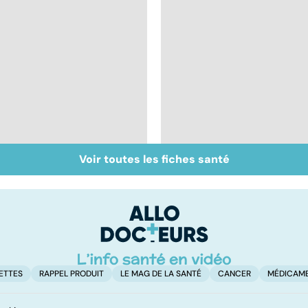
Voir toutes les fiches santé
Ostéoporose :
Muscler ses abdos
préserver le capital
pour retrouver un
osseux
ventre plat
ETTES
RAPPEL PRODUIT
LE MAG DE LA SANTÉ
CANCER
MÉDICAM