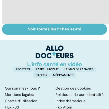
Voir toutes les fiches santé
Comment tenir
Le magnésium,
In
ses bonnes
un oligo-élément
l
résolutions
vital
F
so
RECETTES
RAPPEL PRODUIT
LE MAG DE LA SANTÉ
CANCER
MÉDICAMENTS
Qui sommes-nous ?
Gestion des cookies
Mentions légales
Politiques de confidentialité
Charte d'utilisation
Index thématique
Flux RSS
Flux Atom