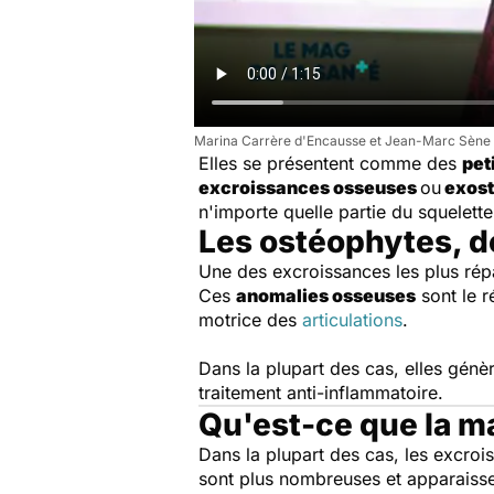
Marina Carrère d'Encausse et Jean-Marc Sène e
Elles se présentent comme des
pet
excroissances osseuses
ou
exost
n'importe quelle partie du squelett
Les ostéophytes, de
Une des excroissances les plus rép
Ces
anomalies osseuses
sont le ré
motrice des
articulations
.
Dans la plupart des cas, elles génè
traitement anti-inflammatoire.
Qu'est-ce que la m
Dans la plupart des cas, les excrois
sont plus nombreuses et apparaisse