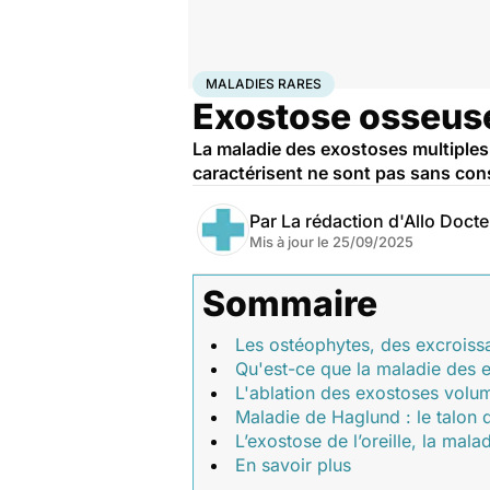
Accueil
Santé
Maladies
Maladies rares
Maladies r
MALADIES RARES
Exostose osseuse
La maladie des exostoses multiples
caractérisent ne sont pas sans con
Par
La rédaction d'Allo Doct
Mis à jour le
25/09/2025
Sommaire
Les ostéophytes, des excroissa
Qu'est-ce que la maladie des e
L'ablation des exostoses volu
Maladie de Haglund : le talon d
L’exostose de l’oreille, la mala
En savoir plus