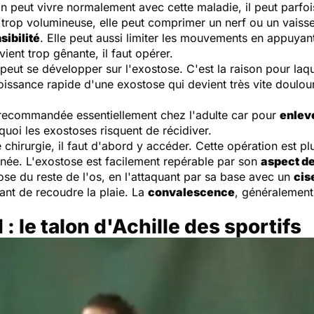
on peut vivre normalement avec cette maladie, il peut parfoi
 trop volumineuse, elle peut comprimer un nerf ou un vaisse
sibilité
. Elle peut aussi limiter les mouvements en appuyan
ient trop gênante, il faut opérer.
eut se développer sur l'exostose. C'est la raison pour laque
roissance rapide d'une exostose qui devient très vite doulou
t recommandée essentiellement chez l'adulte car pour
enlev
quoi les exostoses risquent de récidiver.
 chirurgie, il faut d'abord y accéder. Cette opération est plu
rnée. L'exostose est facilement repérable par son
aspect de
tose du reste de l'os, en l'attaquant par sa base avec un
cis
avant de recoudre la plaie. La
convalescence
, généralement 
: le talon d'Achille des sportifs