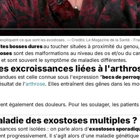
xpliquent ce que sont les exostoses.
Le Magazine de la Santé - Fra
ites bosses dures
au toucher situées à proximité du genou, 
oses
sont des malformations au niveau des os et/ou du cart
e et sont souvent le symptôme de maladies différentes.
s excroissances liées à l'arthro
andues est celle connue sous l'expression "
becs de perroq
sultat de l'
arthrose
. Elles entraînent des gênes dans les m
rent également des douleurs. Pour les soulager, les patient
aladie des exostoses multiples ?
sances sont isolées : on parle alors d'
exostoses sporadiq
nt progressivement. Il s'agit alors d'une maladie génétique