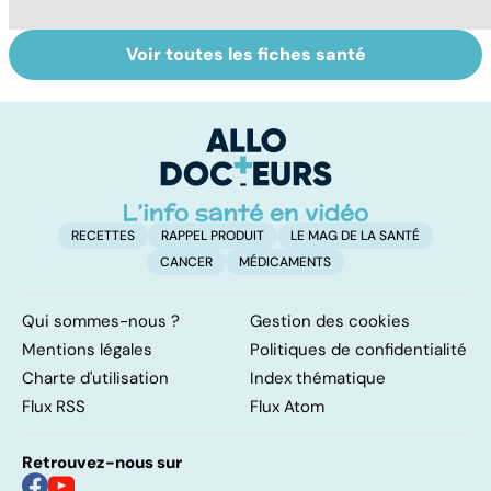
Voir toutes les fiches santé
Bien dormir,
Ostéoporose :
L
mais... sans
préserver le
u
médicaments !
capital osseux
vi
RECETTES
RAPPEL PRODUIT
LE MAG DE LA SANTÉ
CANCER
MÉDICAMENTS
Qui sommes-nous ?
Gestion des cookies
Mentions légales
Politiques de confidentialité
Charte d'utilisation
Index thématique
Flux RSS
Flux Atom
Retrouvez-nous sur