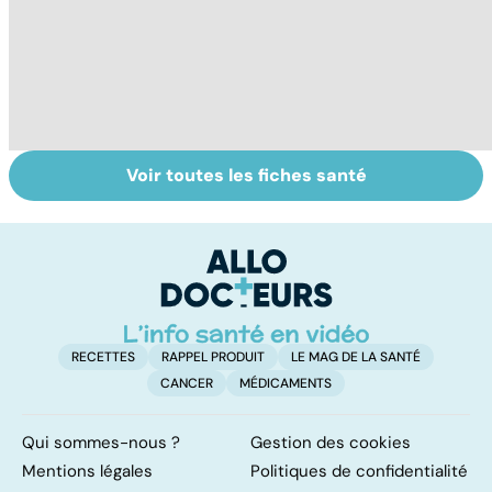
Voir toutes les fiches santé
Bien dormir,
Violences
Bi
mais... sans
sexuelles :
m
médicaments !
comment s'en
remettre ?
RECETTES
RAPPEL PRODUIT
LE MAG DE LA SANTÉ
CANCER
MÉDICAMENTS
Qui sommes-nous ?
Gestion des cookies
Mentions légales
Politiques de confidentialité