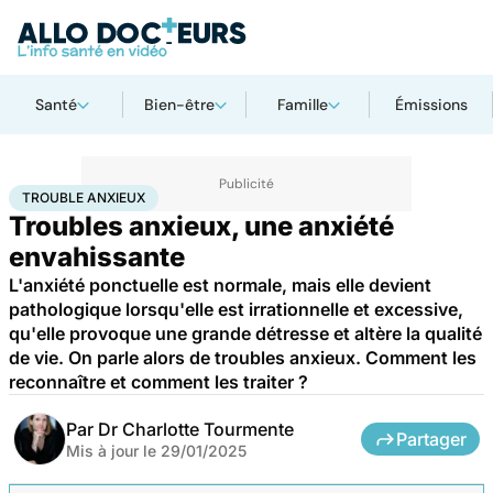
Santé
Bien-être
Famille
Émissions
Accueil
Bien-être
Psycho
Trouble anxieux
TROUBLE ANXIEUX
Troubles anxieux, une anxiété
envahissante
L'anxiété ponctuelle est normale, mais elle devient
pathologique lorsqu'elle est irrationnelle et excessive,
qu'elle provoque une grande détresse et altère la qualité
de vie. On parle alors de troubles anxieux. Comment les
reconnaître et comment les traiter ?
Par
Dr Charlotte Tourmente
Partager
Mis à jour le
29/01/2025