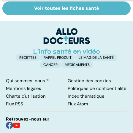
Voir toutes les fiches santé
Tout savoir sur
Inflammation des
Su
les infections
amygdales : que
le
pulmonaires
faire en cas
l'
d'angine ?
RECETTES
RAPPEL PRODUIT
LE MAG DE LA SANTÉ
CANCER
MÉDICAMENTS
Qui sommes-nous ?
Gestion des cookies
Mentions légales
Politiques de confidentialité
Charte d'utilisation
Index thématique
Flux RSS
Flux Atom
Retrouvez-nous sur