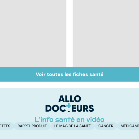
Voir toutes les fiches santé
La sciatique : un
Comment tenir ses
symptôme
bonnes résolutions
douloureux
ETTES
RAPPEL PRODUIT
LE MAG DE LA SANTÉ
CANCER
MÉDICAM