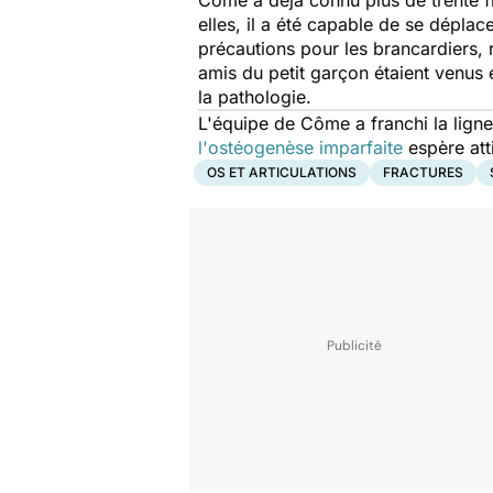
Côme a déjà connu plus de trente f
elles, il a été capable de se dépla
précautions pour les brancardiers, 
amis du petit garçon étaient venus 
la pathologie.
L'équipe de Côme a franchi la ligne
l'ostéogenèse imparfaite
espère at
OS ET ARTICULATIONS
FRACTURES