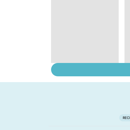
Exostose osseuse :
des bosses sous la
peau
REC