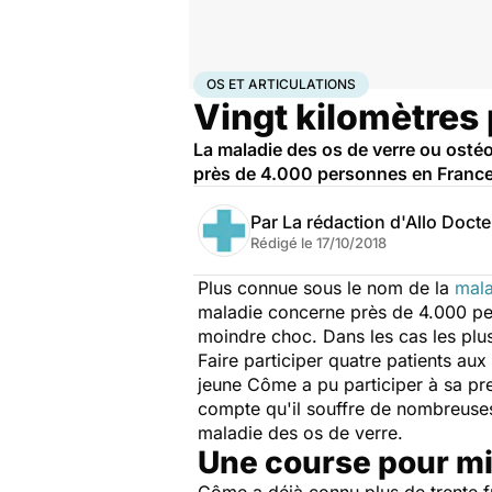
Accueil
Santé
Maladies
Maladies rares
Os et artic
OS ET ARTICULATIONS
Vingt kilomètres 
La maladie des os de verre ou osté
près de 4.000 personnes en France.
Par
La rédaction d'Allo Doct
Rédigé le
17/10/2018
Plus connue sous le nom de la
mala
maladie concerne près de 4.000 per
moindre choc. Dans les cas les plu
Faire participer quatre patients au
jeune Côme a pu participer à sa pre
compte qu'il souffre de nombreuses 
maladie des os de verre.
Une course pour mie