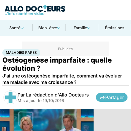
Santé
Bien-être
Famille
Émissions
Accueil
Santé
Maladies
Maladies rares
Maladies rares
MALADIES RARES
Ostéogenèse imparfaite : quelle
évolution ?
J'ai une ostéogenèse imparfaite, comment va évoluer
ma maladie avec ma croissance ?
Par
La rédaction d'Allo Docteurs
Partager
Mis à jour le
19/10/2016