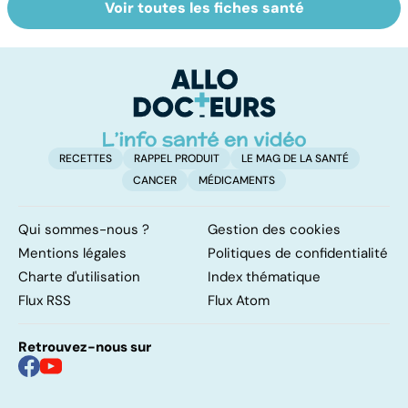
Voir toutes les fiches santé
Cicatrices :
Rides : des
Ac
réparer la
crèmes aux
b
blessure
injections
au
s
RECETTES
RAPPEL PRODUIT
LE MAG DE LA SANTÉ
CANCER
MÉDICAMENTS
Qui sommes-nous ?
Gestion des cookies
Mentions légales
Politiques de confidentialité
Charte d'utilisation
Index thématique
Flux RSS
Flux Atom
Retrouvez-nous sur