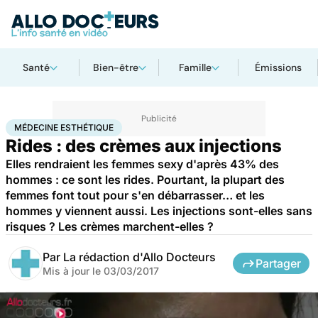
Santé
Bien-être
Famille
Émissions
Accueil
Santé
Médecine esthétique
MÉDECINE ESTHÉTIQUE
Rides : des crèmes aux injections
Elles rendraient les femmes sexy d'après 43% des
hommes : ce sont les rides. Pourtant, la plupart des
femmes font tout pour s'en débarrasser… et les
hommes y viennent aussi. Les injections sont-elles sans
risques ? Les crèmes marchent-elles ?
Par
La rédaction d'Allo Docteurs
Partager
Mis à jour le
03/03/2017