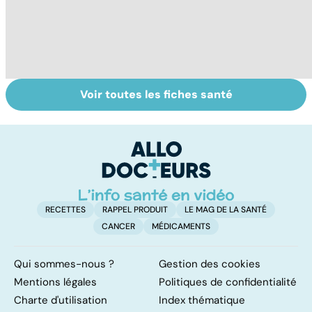
Voir toutes les fiches santé
Tout savoir sur
Femmes :
Bi
les infections
comment
m
pulmonaires
jouissez-vous ?
RECETTES
RAPPEL PRODUIT
LE MAG DE LA SANTÉ
CANCER
MÉDICAMENTS
Qui sommes-nous ?
Gestion des cookies
Mentions légales
Politiques de confidentialité
Charte d'utilisation
Index thématique