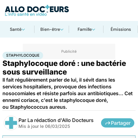
Santé
Bien-être
Famille
Émissions
Accueil
Santé
Maladies
Maladies infectieuses
Staphylocoque
STAPHYLOCOQUE
Staphylocoque doré : une bactérie
sous surveillance
Il fait régulièrement parler de lui, il sévit dans les
services hospitaliers, provoque des infections
nosocomiales et résiste parfois aux antibiotiques… Cet
ennemi coriace, c'est le staphylocoque doré,
ou Staphylococcus aureus.
Par
La rédaction d'Allo Docteurs
Partager
Mis à jour le
06/03/2025