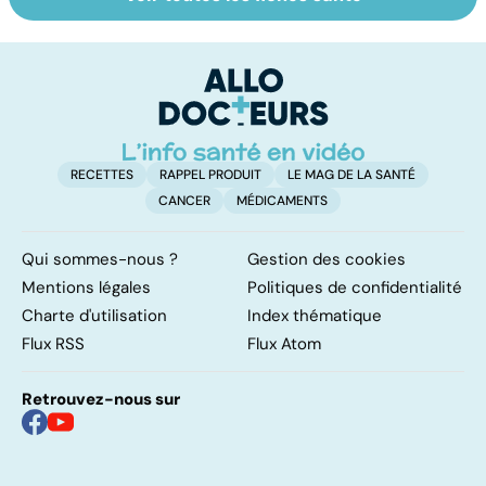
Tout savoir sur
Inflammation des
L
les infections
amygdales : que
in
pulmonaires
faire en cas
p
d'angine ?
pa
RECETTES
RAPPEL PRODUIT
LE MAG DE LA SANTÉ
CANCER
MÉDICAMENTS
Qui sommes-nous ?
Gestion des cookies
Mentions légales
Politiques de confidentialité
Charte d'utilisation
Index thématique
Flux RSS
Flux Atom
Retrouvez-nous sur