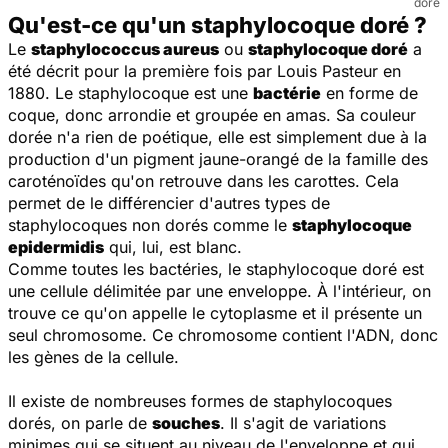
doré
Qu'est-ce qu'un staphylocoque doré ?
Le
staphylococcus aureus
ou
staphylocoque doré
a
été décrit pour la première fois par Louis Pasteur en
1880. Le staphylocoque est une
bactérie
en forme de
coque, donc arrondie et groupée en amas. Sa couleur
dorée n'a rien de poétique, elle est simplement due à la
production d'un pigment jaune-orangé de la famille des
caroténoïdes qu'on retrouve dans les carottes. Cela
permet de le différencier d'autres types de
staphylocoques non dorés comme le
staphylocoque
epidermidis
qui, lui, est blanc.
Comme toutes les bactéries, le staphylocoque doré est
une cellule délimitée par une enveloppe. À l'intérieur, on
trouve ce qu'on appelle le cytoplasme et il présente un
seul chromosome. Ce chromosome contient l'ADN, donc
les gènes de la cellule.
Il existe de nombreuses formes de staphylocoques
dorés, on parle de
souches
. Il s'agit de variations
minimes qui se situent au niveau de l'enveloppe et qui