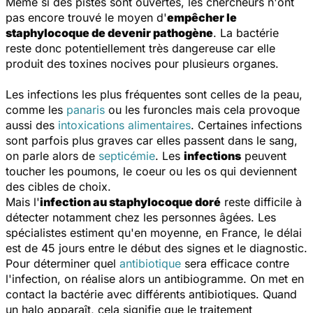
Même si des pistes sont ouvertes, les chercheurs n'ont
pas encore trouvé le moyen d'
empêcher le
staphylocoque de devenir pathogène
. La bactérie
reste donc potentiellement très dangereuse car elle
produit des toxines nocives pour plusieurs organes.
Les infections les plus fréquentes sont celles de la peau,
comme les
panaris
ou les furoncles mais cela provoque
aussi des
intoxications alimentaires
. Certaines infections
sont parfois plus graves car elles passent dans le sang,
on parle alors de
septicémie
. Les
infections
peuvent
toucher les poumons, le coeur ou les os qui deviennent
des cibles de choix.
Mais l'
infection au staphylocoque doré
reste difficile à
détecter notamment chez les personnes âgées. Les
spécialistes estiment qu'en moyenne, en France, le délai
est de 45 jours entre le début des signes et le diagnostic.
Pour déterminer quel
antibiotique
sera efficace contre
l'infection, on réalise alors un antibiogramme. On met en
contact la bactérie avec différents antibiotiques. Quand
un halo apparaît, cela signifie que le traitement