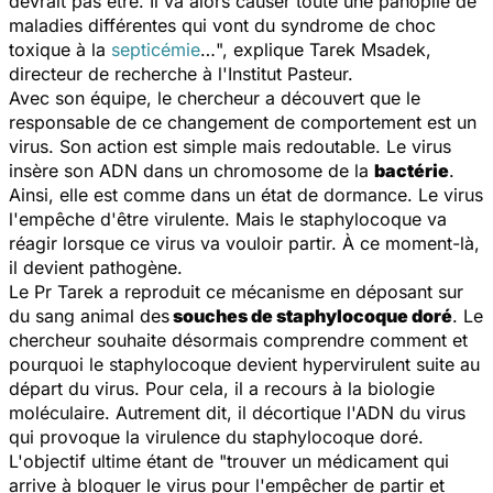
devrait pas être. Il va alors causer toute une panoplie de
maladies différentes qui vont du syndrome de choc
toxique à la
septicémie
…
", explique Tarek Msadek,
directeur de recherche à l'Institut Pasteur.
Avec son équipe, le chercheur a découvert que le
responsable de ce changement de comportement est un
virus. Son action est simple mais redoutable. Le virus
insère son ADN dans un chromosome de la
bactérie
.
Ainsi, elle est comme dans un état de dormance. Le virus
l'empêche d'être virulente. Mais le staphylocoque va
réagir lorsque ce virus va vouloir partir. À ce moment-là,
il devient pathogène.
Le Pr Tarek a reproduit ce mécanisme en déposant sur
du sang animal des
souches de staphylocoque doré
. Le
chercheur souhaite désormais comprendre comment et
pourquoi le staphylocoque devient hypervirulent suite au
départ du virus. Pour cela, il a recours à la biologie
moléculaire. Autrement dit, il décortique l'ADN du virus
qui provoque la virulence du staphylocoque doré.
L'objectif ultime étant de "
trouver un médicament qui
arrive à bloquer le virus pour l'empêcher de partir et