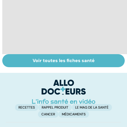
Voir toutes les fiches santé
Tout savoir sur le
Prurit,
N
vitiligo
démangeaisons :
le
au secours, j'ai la
m
peau qui gratte !
RECETTES
RAPPEL PRODUIT
LE MAG DE LA SANTÉ
CANCER
MÉDICAMENTS