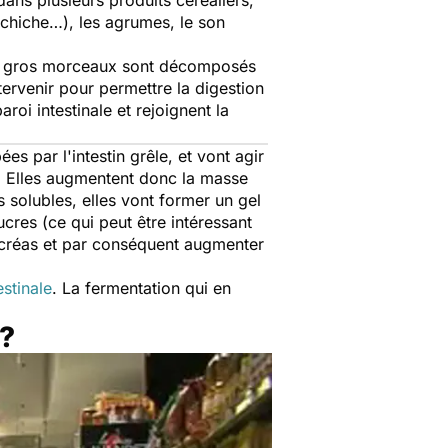
dans plusieurs produits céréaliers,
 chiche…), les agrumes, le son
les gros morceaux sont décomposés
ervenir pour permettre la digestion
roi intestinale et rejoignent la
es par l'intestin grêle, et vont agir
au. Elles augmentent donc la masse
s solubles, elles vont former un gel
cres (ce qui peut être intéressant
pancréas et par conséquent augmenter
estinale
. La fermentation qui en
 ?