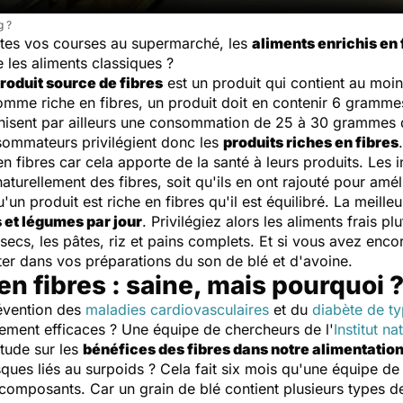
g ?
ites vos courses au supermarché, les
aliments enrichis en 
e les aliments classiques ?
roduit source de fibres
est un produit qui contient au moi
omme riche en fibres, un produit doit en contenir 6 gramm
isent par ailleurs une consommation de 25 à 30 grammes de
sommateurs privilégient donc les
produits riches en fibres
n fibres car cela apporte de la santé à leurs produits. Les in
aturellement des fibres, soit qu'ils en ont rajouté pour amél
u'un produit est riche en fibres qu'il est équilibré. La meil
 et légumes par jour
. Privilégiez alors les aliments frais p
s secs, les pâtes, riz et pains complets. Et si vous avez en
ter dans vos préparations du son de blé et d'avoine.
en fibres : saine, mais pourquoi 
révention des
maladies cardiovasculaires
et du
diabète de t
llement efficaces ? Une équipe de chercheurs de l'
Institut n
tude sur les
bénéfices des fibres dans notre alimentatio
isques liés au surpoids ? Cela fait six mois qu'une équipe de 
mposants. Car un grain de blé contient plusieurs types de 