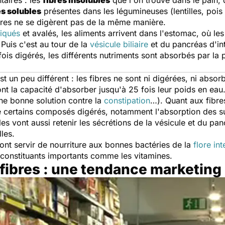
taires : les
fibres insolubles
que l'on trouve dans le pain, 
es solubles
présentes dans les légumineuses (lentilles, pois
ibres ne se digèrent pas de la même manière.
tiqués
et avalés, les aliments arrivent dans l'estomac, où 
Puis c'est au tour de la
vésicule biliaire
et du pancréas d'int
ois digérés, les différents nutriments sont absorbés par la pa
t un peu différent : les fibres ne sont ni digérées, ni absorbé
s ont la capacité d'absorber jusqu'à 25 fois leur poids en e
(une bonne solution contre la
constipation
…). Quant aux fibre
de certains composés digérés, notamment l'absorption des su
lles vont aussi retenir les sécrétions de la vésicule et du 
lles.
vont servir de nourriture aux bonnes bactéries de la
flore int
 constituants importants comme les vitamines.
fibres : une tendance marketing