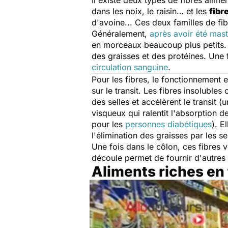
Il existe deux types de fibres alimen
dans les noix, le raisin… et les
fibr
d'avoine... Ces deux familles de f
Généralement,
après avoir été mas
en morceaux beaucoup plus petits. 
des graisses et des protéines. Une f
circulation sanguine
.
Pour les fibres, le fonctionnement es
sur le transit. Les fibres insoluble
des selles et accélèrent le transit 
visqueux qui ralentit l'absorption 
pour les
personnes diabétiques
). E
l'élimination des graisses par les se
Une fois dans le côlon, ces fibres 
découle permet de fournir d'autres
Aliments riches en 