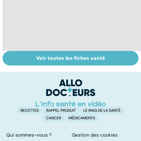
Voir toutes les fiches santé
Transpiration, un
Epaule bien
To
problème qui fait
coiffée, rotation
le
suer
assurée !
p
RECETTES
RAPPEL PRODUIT
LE MAG DE LA SANTÉ
CANCER
MÉDICAMENTS
Qui sommes-nous ?
Gestion des cookies