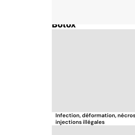
Botox
Accueil
Thématiques
Infection, déformation, nécrose
injections illégales