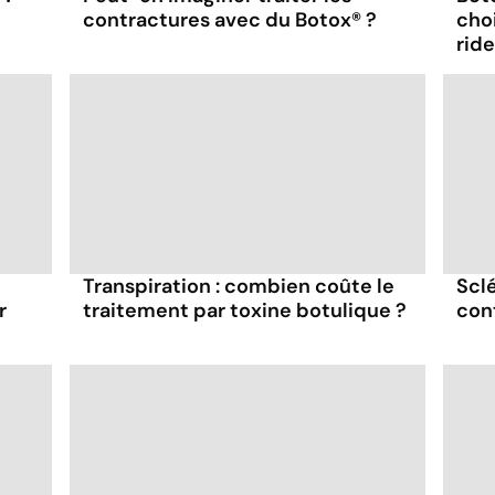
contractures avec du Botox® ?
cho
ride
Transpiration : combien coûte le
Sclé
r
traitement par toxine botulique ?
cont