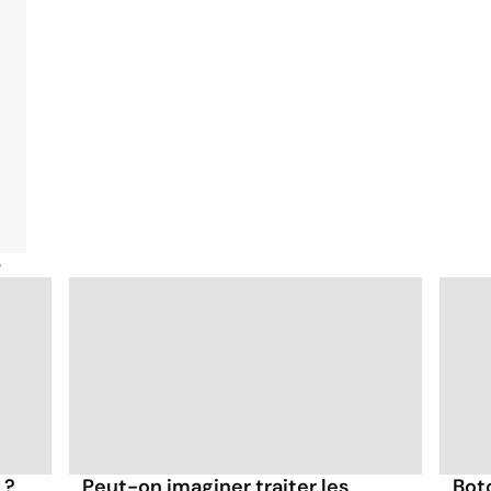
é
 ?
Peut-on imaginer traiter les
Bot