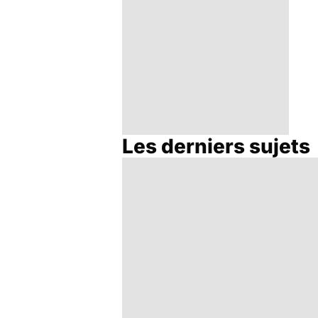
Les derniers sujets
Transpiration, un
problème qui fait
suer